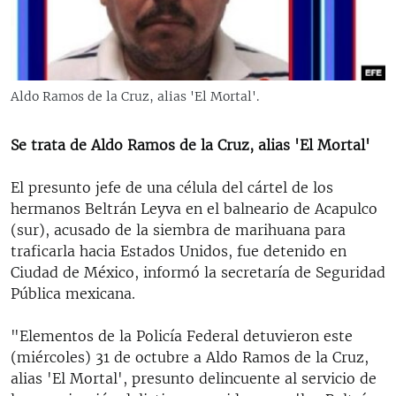
RADIO MARTÍ
ESPECIALES
MULTIMEDIA
ESPECIALES
Aldo Ramos de la Cruz, alias 'El Mortal'.
EDITORIALES
LA REALIDAD DE LA VIVIENDA EN CUBA
SER VIEJO EN CUBA
Se trata de Aldo Ramos de la Cruz, alias 'El Mortal'
SÍGUENOS
KENTU-CUBANO
El presunto jefe de una célula del cártel de los
LOS SANTOS DE HIALEAH
hermanos Beltrán Leyva en el balneario de Acapulco
(sur), acusado de la siembra de marihuana para
DESINFORMACIÓN RUSA EN AMÉRICA LATINA
traficarla hacia Estados Unidos, fue detenido en
LA INVASIÓN DE RUSIA A UCRANIA
Ciudad de México, informó la secretaría de Seguridad
Pública mexicana.
"Elementos de la Policía Federal detuvieron este
(miércoles) 31 de octubre a Aldo Ramos de la Cruz,
alias 'El Mortal', presunto delincuente al servicio de