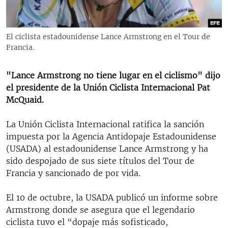
RADIO MARTÍ
ESPECIALES
El ciclista estadounidense Lance Armstrong en el Tour de
MULTIMEDIA
ESPECIALES
Francia.
EDITORIALES
LA REALIDAD DE LA VIVIENDA EN CUBA
"Lance Armstrong no tiene lugar en el ciclismo" dijo
SER VIEJO EN CUBA
el presidente de la Unión Ciclista Internacional Pat
SÍGUENOS
McQuaid.
KENTU-CUBANO
LOS SANTOS DE HIALEAH
La Unión Ciclista Internacional ratifica la sanción
impuesta por la Agencia Antidopaje Estadounidense
DESINFORMACIÓN RUSA EN AMÉRICA LATINA
(USADA) al estadounidense Lance Armstrong y ha
LA INVASIÓN DE RUSIA A UCRANIA
sido despojado de sus siete títulos del Tour de
Francia y sancionado de por vida.
El 10 de octubre, la USADA publicó un informe sobre
Armstrong donde se asegura que el legendario
ciclista tuvo el “dopaje más sofisticado,