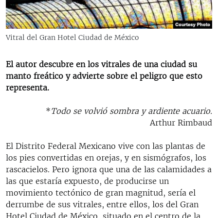
RADIO MARTÍ
ESPECIALES
Vitral del Gran Hotel Ciudad de México
MULTIMEDIA
ESPECIALES
EDITORIALES
LA REALIDAD DE LA VIVIENDA EN CUBA
El autor descubre en los vitrales de una ciudad su
manto freático y advierte sobre el peligro que esto
SER VIEJO EN CUBA
representa.
SÍGUENOS
KENTU-CUBANO
*
Todo se volvió sombra y ardiente acuario.
LOS SANTOS DE HIALEAH
Arthur Rimbaud
DESINFORMACIÓN RUSA EN AMÉRICA LATINA
El Distrito Federal Mexicano vive con las plantas de
LA INVASIÓN DE RUSIA A UCRANIA
los pies convertidas en orejas, y en sismógrafos, los
rascacielos. Pero ignora que una de las calamidades a
las que estaría expuesto, de producirse un
movimiento tectónico de gran magnitud, sería el
derrumbe de sus vitrales, entre ellos, los del Gran
Hotel Ciudad de México, situado en el centro de la