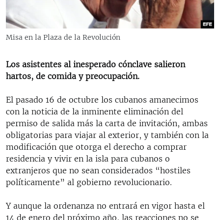
RADIO MARTÍ
ESPECIALES
Misa en la Plaza de la Revolución
MULTIMEDIA
ESPECIALES
EDITORIALES
LA REALIDAD DE LA VIVIENDA EN CUBA
Los asistentes al inesperado cónclave salieron
hartos, de comida y preocupación.
SER VIEJO EN CUBA
SÍGUENOS
KENTU-CUBANO
El pasado 16 de octubre los cubanos amanecimos
con la noticia de la inminente eliminación del
LOS SANTOS DE HIALEAH
permiso de salida más la carta de invitación, ambas
DESINFORMACIÓN RUSA EN AMÉRICA LATINA
obligatorias para viajar al exterior, y también con la
modificación que otorga el derecho a comprar
LA INVASIÓN DE RUSIA A UCRANIA
residencia y vivir en la isla para cubanos o
extranjeros que no sean considerados “hostiles
políticamente” al gobierno revolucionario.
Y aunque la ordenanza no entrará en vigor hasta el
14 de enero del próximo año, las reacciones no se