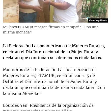
RADIO MARTÍ
ESPECIALES
MULTIMEDIA
ESPECIALES
Mujeres FLAMUR recogen firmas en campaña "Con una
EDITORIALES
LA REALIDAD DE LA VIVIENDA EN CUBA
misma moneda"
SER VIEJO EN CUBA
SÍGUENOS
La Federación Latinoamericana de Mujeres Rurales,
KENTU-CUBANO
celebran el Día Internacional de la Mujer Rural y
declaran que continúan sus demandas ciudadanas.
LOS SANTOS DE HIALEAH
DESINFORMACIÓN RUSA EN AMÉRICA LATINA
Miembros de la Federación Latinoamericana de
Mujeres Rurales, FLAMUR, celebran cada 15 de
LA INVASIÓN DE RUSIA A UCRANIA
Octubre el Día Internacional de la Mujer Rural y
declaran que continúan la demanda ciudadana "Con
la misma Moneda".
Lourdes Yen, Presidenta de la organización de