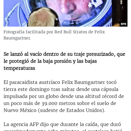
RADIO MARTÍ
ESPECIALES
MULTIMEDIA
ESPECIALES
Fotografía facilitada por Red Bull Stratos de Felix
EDITORIALES
LA REALIDAD DE LA VIVIENDA EN CUBA
Baumgartner.
SER VIEJO EN CUBA
SÍGUENOS
Se lanzó al vacío dentro de su traje presurizado, que
KENTU-CUBANO
le protegió de la baja presión y las bajas
temperaturas
LOS SANTOS DE HIALEAH
DESINFORMACIÓN RUSA EN AMÉRICA LATINA
El paracaidista austríaco Felix Baumgartner tocó
tierra este domingo tras saltar desde una cápsula
LA INVASIÓN DE RUSIA A UCRANIA
impulsada por un globo desde una altitud récord de
un poco más de 39.000 metros sobre el suelo de
Nuevo México (sudeste de Estados Unidos).
La agencia AFP dijo que durante la caída, que duró