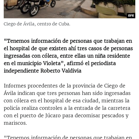
RADIO MARTÍ
ESPECIALES
Ciego de Ávila, centro de Cuba.
MULTIMEDIA
ESPECIALES
EDITORIALES
LA REALIDAD DE LA VIVIENDA EN CUBA
“Tenemos información de personas que trabajan en
el hospital de que existen ahí tres casos de personas
SER VIEJO EN CUBA
ingresadas con cólera, entre ellas un niña residente
SÍGUENOS
KENTU-CUBANO
en el municipio Violeta”, afirmó el periodista
independiente Roberto Valdivia
LOS SANTOS DE HIALEAH
DESINFORMACIÓN RUSA EN AMÉRICA LATINA
Informes procedentes de la provincia de Ciego de
Ávila indican que tres personas han sido ingresadas
LA INVASIÓN DE RUSIA A UCRANIA
con cólera en el hospital de esa ciudad, mientras la
policía realiza controles a la entrada de la carretera
con el puerto de Júcaro para decomisar pescados y
mariscos.
“Tenemos información de personas que trabajan en