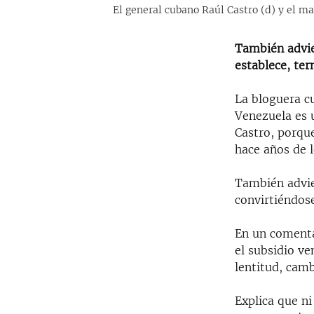
El general cubano Raúl Castro (d) y el m
También advie
establece, ter
La bloguera c
Venezuela es 
Castro, porqu
hace años de l
También advie
convirtiéndose
En un comenta
el subsidio ve
lentitud, camb
Explica que ni