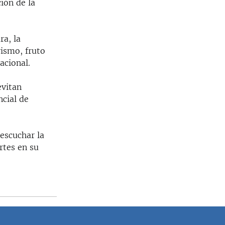
ión de la
a, la
rismo, fruto
acional.
evitan
ncial de
 escuchar la
rtes en su