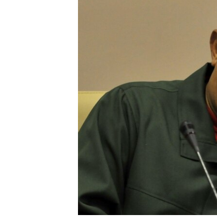
RADIO MARTÍ
ESPECIALES
MULTIMEDIA
ESPECIALES
EDITORIALES
LA REALIDAD DE LA VIVIENDA EN
CUBA
SER VIEJO EN CUBA
KENTU-CUBANO
LOS SANTOS DE HIALEAH
DESINFORMACIÓN RUSA EN
AMÉRICA LATINA
LA INVASIÓN DE RUSIA A UCRANIA