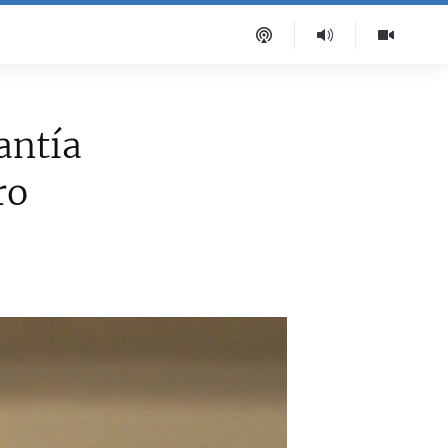
antía
ro