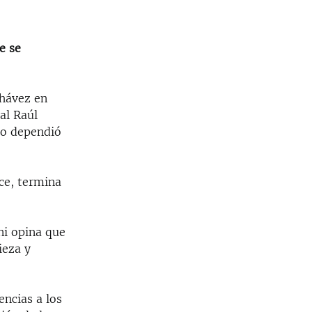
e se
Chávez en
al Raúl
mo dependió
ce, termina
ni opina que
ieza y
encias a los