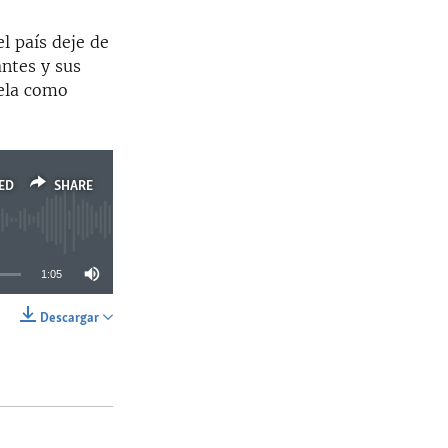
l país deje de
ntes y sus
uela como
ED
SHARE
1:05
Descargar
SHARE