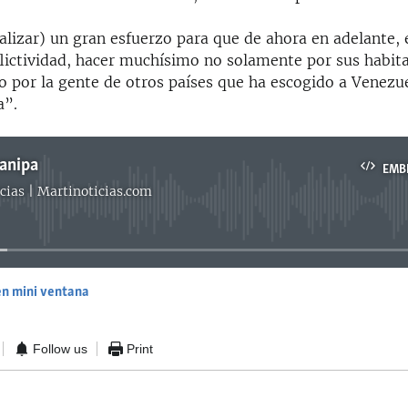
lizar) un gran esfuerzo para que de ahora en adelante, e
flictividad, hacer muchísimo no solamente por sus habita
no por la gente de otros países que ha escogido a Venez
a”.
anipa
EMB
cias | Martinoticias.com
No media source currently available
en mini ventana
EMBED
Follow us
Print