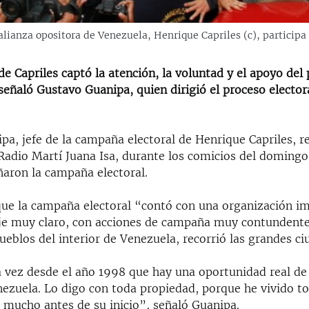
 alianza opositora de Venezuela, Henrique Capriles (c), particip
 Capriles captó la atención, la voluntad y el apoyo del
eñaló Gustavo Guanipa, quien dirigió el proceso electora
a, jefe de la campaña electoral de Henrique Capriles, re
Radio Martí Juana Isa, durante los comicios del domingo
ñaron la campaña electoral.
que la campaña electoral “contó con una organización i
e muy claro, con acciones de campaña muy contundentes
ueblos del interior de Venezuela, recorrió las grandes ci
a vez desde el año 1998 que hay una oportunidad real de
ezuela. Lo digo con toda propiedad, porque he vivido t
 mucho antes de su inicio”, señaló Guanipa.