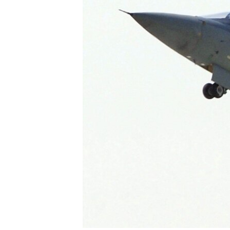
RADIO MARTÍ
ESPECIALES
MULTIMEDIA
ESPECIALES
EDITORIALES
LA REALIDAD DE LA VIVIENDA EN
CUBA
SER VIEJO EN CUBA
KENTU-CUBANO
LOS SANTOS DE HIALEAH
DESINFORMACIÓN RUSA EN
AMÉRICA LATINA
LA INVASIÓN DE RUSIA A UCRANIA