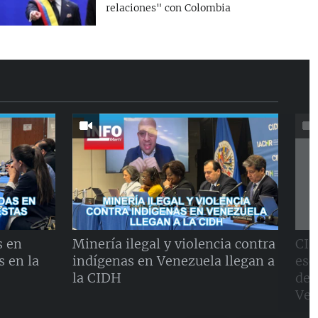
relaciones" con Colombia
s en
Minería ilegal y violencia contra
CID
 en la
indígenas en Venezuela llegan a
esc
la CIDH
der
Ven