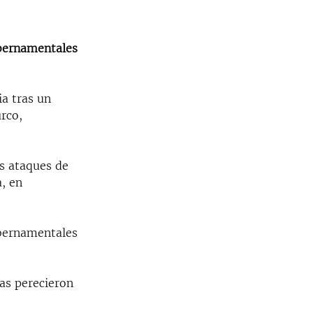
gubernamentales
ia tras un
urco,
os ataques de
a, en
gubernamentales
as perecieron