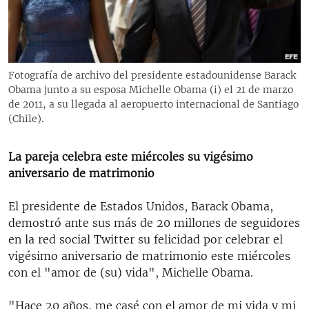
RADIO MARTÍ
ESPECIALES
MULTIMEDIA
ESPECIALES
Fotografía de archivo del presidente estadounidense Barack
EDITORIALES
LA REALIDAD DE LA VIVIENDA EN CUBA
Obama junto a su esposa Michelle Obama (i) el 21 de marzo
de 2011, a su llegada al aeropuerto internacional de Santiago
SER VIEJO EN CUBA
(Chile).
SÍGUENOS
KENTU-CUBANO
La pareja celebra este miércoles su vigésimo
LOS SANTOS DE HIALEAH
aniversario de matrimonio
DESINFORMACIÓN RUSA EN AMÉRICA LATINA
El presidente de Estados Unidos, Barack Obama,
LA INVASIÓN DE RUSIA A UCRANIA
demostró ante sus más de 20 millones de seguidores
en la red social Twitter su felicidad por celebrar el
vigésimo aniversario de matrimonio este miércoles
con el "amor de (su) vida", Michelle Obama.
"Hace 20 años, me casé con el amor de mi vida y mi