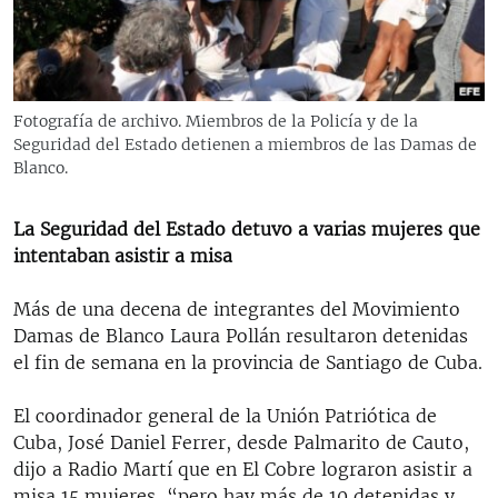
RADIO MARTÍ
ESPECIALES
MULTIMEDIA
ESPECIALES
Fotografía de archivo. Miembros de la Policía y de la
EDITORIALES
LA REALIDAD DE LA VIVIENDA EN CUBA
Seguridad del Estado detienen a miembros de las Damas de
Blanco.
SER VIEJO EN CUBA
SÍGUENOS
KENTU-CUBANO
La Seguridad del Estado detuvo a varias mujeres que
intentaban asistir a misa
LOS SANTOS DE HIALEAH
DESINFORMACIÓN RUSA EN AMÉRICA LATINA
Más de una decena de integrantes del Movimiento
Damas de Blanco Laura Pollán resultaron detenidas
LA INVASIÓN DE RUSIA A UCRANIA
el fin de semana en la provincia de Santiago de Cuba.
El coordinador general de la Unión Patriótica de
Cuba, José Daniel Ferrer, desde Palmarito de Cauto,
dijo a Radio Martí que en El Cobre lograron asistir a
misa 15 mujeres, “pero hay más de 10 detenidas y