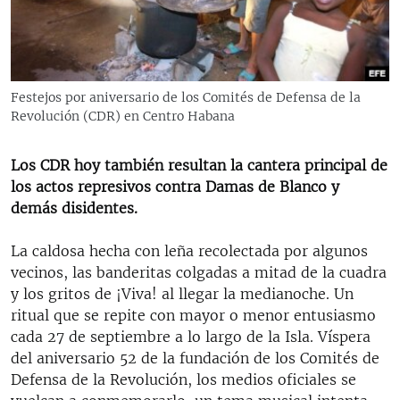
RADIO MARTÍ
ESPECIALES
MULTIMEDIA
ESPECIALES
Festejos por aniversario de los Comités de Defensa de la
EDITORIALES
LA REALIDAD DE LA VIVIENDA EN CUBA
Revolución (CDR) en Centro Habana
SER VIEJO EN CUBA
SÍGUENOS
Los CDR hoy también resultan la cantera principal de
KENTU-CUBANO
los actos represivos contra Damas de Blanco y
demás disidentes.
LOS SANTOS DE HIALEAH
DESINFORMACIÓN RUSA EN AMÉRICA LATINA
La caldosa hecha con leña recolectada por algunos
vecinos, las banderitas colgadas a mitad de la cuadra
LA INVASIÓN DE RUSIA A UCRANIA
y los gritos de ¡Viva! al llegar la medianoche. Un
ritual que se repite con mayor o menor entusiasmo
cada 27 de septiembre a lo largo de la Isla. Víspera
del aniversario 52 de la fundación de los Comités de
Defensa de la Revolución, los medios oficiales se