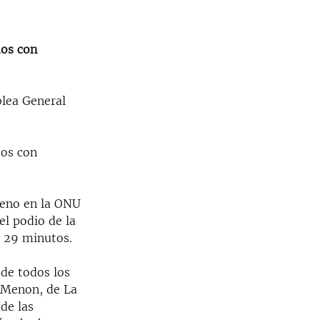
dos con
blea General
dos con
reno en la ONU
el podio de la
y 29 minutos.
 de todos los
 Menon, de La
de las