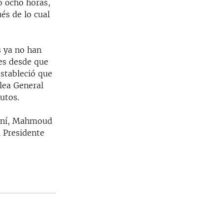
ó ocho horas,
és de lo cual
s ya no han
es desde que
estableció que
lea General
utos.
raní, Mahmoud
 Presidente