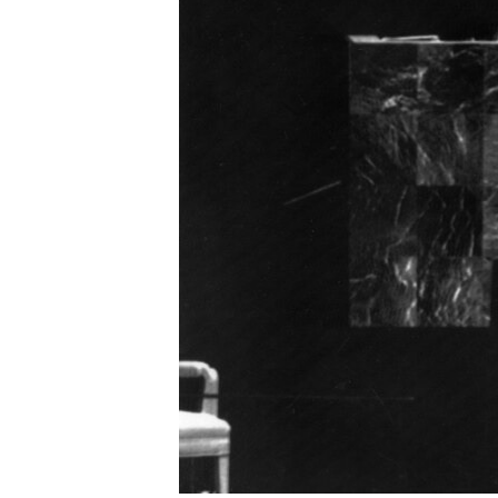
RADIO MARTÍ
ESPECIALES
MULTIMEDIA
ESPECIALES
EDITORIALES
LA REALIDAD DE LA VIVIENDA EN
CUBA
SER VIEJO EN CUBA
KENTU-CUBANO
LOS SANTOS DE HIALEAH
DESINFORMACIÓN RUSA EN
AMÉRICA LATINA
LA INVASIÓN DE RUSIA A UCRANIA