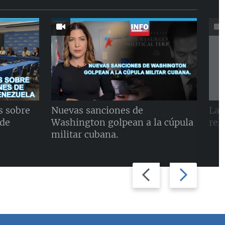
s sobre
Nuevas sanciones de
La 
 de
Washington golpean a la cúpula
rel
militar cubana.
Previous
Next
slide
slide