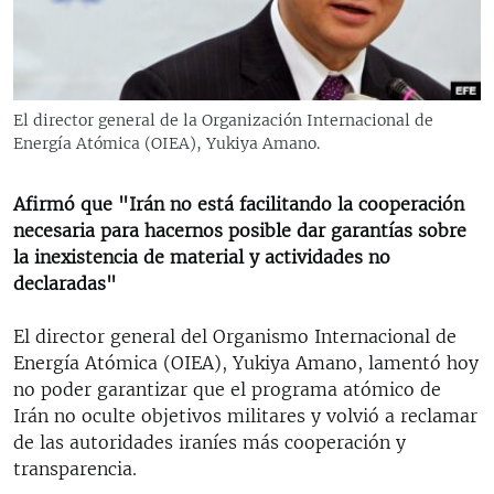
RADIO MARTÍ
ESPECIALES
MULTIMEDIA
ESPECIALES
El director general de la Organización Internacional de
EDITORIALES
LA REALIDAD DE LA VIVIENDA EN CUBA
Energía Atómica (OIEA), Yukiya Amano.
SER VIEJO EN CUBA
SÍGUENOS
Afirmó que "Irán no está facilitando la cooperación
KENTU-CUBANO
necesaria para hacernos posible dar garantías sobre
la inexistencia de material y actividades no
LOS SANTOS DE HIALEAH
declaradas"
DESINFORMACIÓN RUSA EN AMÉRICA LATINA
El director general del Organismo Internacional de
LA INVASIÓN DE RUSIA A UCRANIA
Energía Atómica (OIEA), Yukiya Amano, lamentó hoy
no poder garantizar que el programa atómico de
Irán no oculte objetivos militares y volvió a reclamar
de las autoridades iraníes más cooperación y
transparencia.