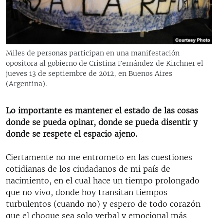
RADIO MARTÍ
ESPECIALES
MULTIMEDIA
ESPECIALES
Miles de personas participan en una manifestación
EDITORIALES
LA REALIDAD DE LA VIVIENDA EN CUBA
opositora al gobierno de Cristina Fernández de Kirchner el
jueves 13 de septiembre de 2012, en Buenos Aires
SER VIEJO EN CUBA
(Argentina).
SÍGUENOS
KENTU-CUBANO
Lo importante es mantener el estado de las cosas
LOS SANTOS DE HIALEAH
donde se pueda opinar, donde se pueda disentir y
DESINFORMACIÓN RUSA EN AMÉRICA LATINA
donde se respete el espacio ajeno.
LA INVASIÓN DE RUSIA A UCRANIA
Ciertamente no me entrometo en las cuestiones
cotidianas de los ciudadanos de mi país de
nacimiento, en el cual hace un tiempo prolongado
que no vivo, donde hoy transitan tiempos
turbulentos (cuando no) y espero de todo corazón
que el choque sea solo verbal y emocional más