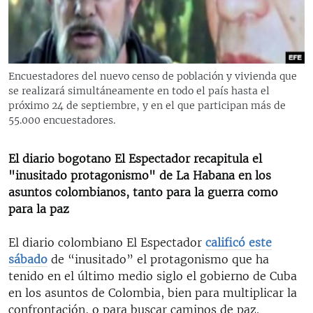
RADIO MARTÍ
ESPECIALES
MULTIMEDIA
ESPECIALES
Encuestadores del nuevo censo de población y vivienda que
EDITORIALES
LA REALIDAD DE LA VIVIENDA EN CUBA
se realizará simultáneamente en todo el país hasta el
próximo 24 de septiembre, y en el que participan más de
SER VIEJO EN CUBA
55.000 encuestadores.
SÍGUENOS
KENTU-CUBANO
El diario bogotano El Espectador recapitula el
LOS SANTOS DE HIALEAH
"inusitado protagonismo" de La Habana en los
DESINFORMACIÓN RUSA EN AMÉRICA LATINA
asuntos colombianos, tanto para la guerra como
para la paz
LA INVASIÓN DE RUSIA A UCRANIA
El diario colombiano El Espectador
calificó este
sábado
de “inusitado” el protagonismo que ha
tenido en el último medio siglo el gobierno de Cuba
en los asuntos de Colombia, bien para multiplicar la
confrontación, o para buscar caminos de paz.