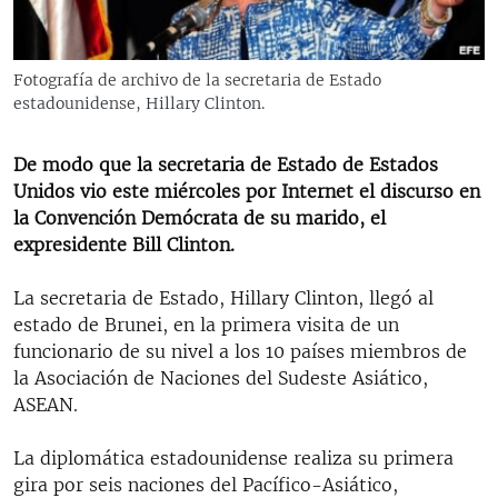
RADIO MARTÍ
ESPECIALES
Fotografía de archivo de la secretaria de Estado
MULTIMEDIA
ESPECIALES
estadounidense, Hillary Clinton.
EDITORIALES
LA REALIDAD DE LA VIVIENDA EN CUBA
De modo que la secretaria de Estado de Estados
SER VIEJO EN CUBA
Unidos vio este miércoles por Internet el discurso en
SÍGUENOS
la Convención Demócrata de su marido, el
KENTU-CUBANO
expresidente Bill Clinton.
LOS SANTOS DE HIALEAH
La secretaria de Estado, Hillary Clinton, llegó al
DESINFORMACIÓN RUSA EN AMÉRICA LATINA
estado de Brunei, en la primera visita de un
LA INVASIÓN DE RUSIA A UCRANIA
funcionario de su nivel a los 10 países miembros de
la Asociación de Naciones del Sudeste Asiático,
ASEAN.
La diplomática estadounidense realiza su primera
gira por seis naciones del Pacífico-Asiático,