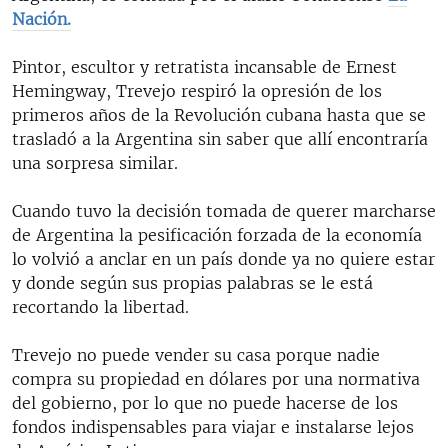
RADIO MARTÍ
Nación.
ESPECIALES
Pintor, escultor y retratista incansable de Ernest
MULTIMEDIA
Hemingway, Trevejo respiró la opresión de los
ESPECIALES
primeros años de la Revolución cubana hasta que se
EDITORIALES
LA REALIDAD DE LA VIVIENDA EN CUBA
trasladó a la Argentina sin saber que allí encontraría
una sorpresa similar.
SER VIEJO EN CUBA
SÍGUENOS
KENTU-CUBANO
Cuando tuvo la decisión tomada de querer marcharse
de Argentina la pesificación forzada de la economía
LOS SANTOS DE HIALEAH
lo volvió a anclar en un país donde ya no quiere estar
DESINFORMACIÓN RUSA EN AMÉRICA LATINA
y donde según sus propias palabras se le está
recortando la libertad.
LA INVASIÓN DE RUSIA A UCRANIA
Trevejo no puede vender su casa porque nadie
compra su propiedad en dólares por una normativa
del gobierno, por lo que no puede hacerse de los
fondos indispensables para viajar e instalarse lejos