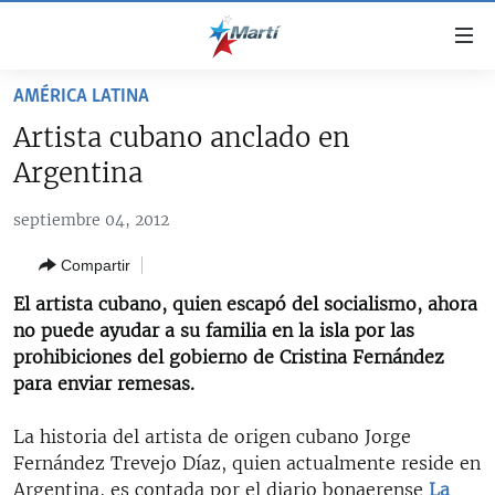
Enlaces
de
accesibilidad
AMÉRICA LATINA
TITULARES
Ir
Artista cubano anclado en
al
CUBA
Argentina
contenido
ESTADOS UNIDOS
principal
CUBA
septiembre 04, 2012
Ir
AMÉRICA LATINA
DERECHOS HUMANOS
ESTADOS UNIDOS
a
Compartir
INMIGRACIÓN
la
#11JCUBA, 5 AÑOS DESPUÉS
AMÉRICA 250
navegación
El artista cubano, quien escapó del socialismo, ahora
MUNDO
INFORME DEL DEPARTAMENTO DE ESTADO DE EEUU
principal
no puede ayudar a su familia en la isla por las
SOBRE CUBA
DEPORTES
Ir
prohibiciones del gobierno de Cristina Fernández
a
para enviar remesas.
ARTE Y ENTRETENIMIENTO
la
OPINIÓN GRÁFICA
búsqueda
La historia del artista de origen cubano Jorge
Fernández Trevejo Díaz, quien actualmente reside en
AUDIOVISUALES MARTÍ
Argentina, es contada por el diario bonaerense
La