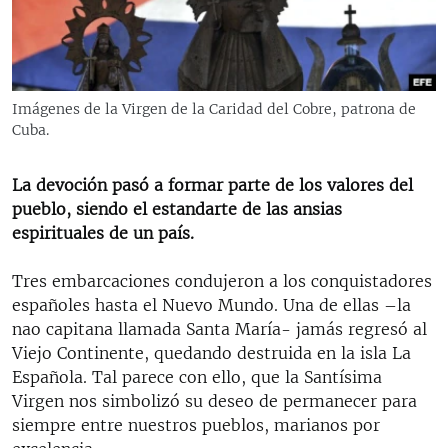
RADIO MARTÍ
ESPECIALES
MULTIMEDIA
ESPECIALES
Imágenes de la Virgen de la Caridad del Cobre, patrona de
EDITORIALES
LA REALIDAD DE LA VIVIENDA EN CUBA
Cuba.
SER VIEJO EN CUBA
SÍGUENOS
La devoción pasó a formar parte de los valores del
KENTU-CUBANO
pueblo, siendo el estandarte de las ansias
espirituales de un país.
LOS SANTOS DE HIALEAH
DESINFORMACIÓN RUSA EN AMÉRICA LATINA
Tres embarcaciones condujeron a los conquistadores
españoles hasta el Nuevo Mundo. Una de ellas –la
LA INVASIÓN DE RUSIA A UCRANIA
nao capitana llamada Santa María- jamás regresó al
Viejo Continente, quedando destruida en la isla La
Española. Tal parece con ello, que la Santísima
Virgen nos simbolizó su deseo de permanecer para
siempre entre nuestros pueblos, marianos por