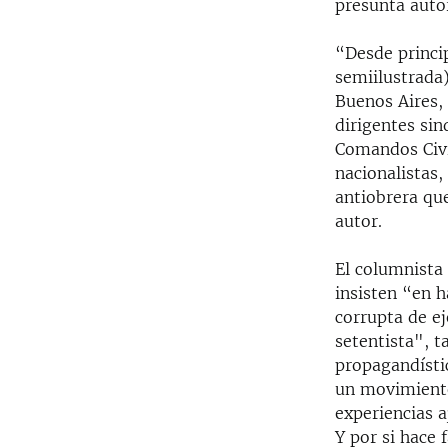
presunta auto
“Desde princi
semiilustrada)
Buenos Aires, 
dirigentes sin
Comandos Civi
nacionalistas,
antiobrera que
autor.
El columnista 
insisten “en 
corrupta de ej
setentista", t
propagandístic
un movimiento
experiencias 
Y por si hace 