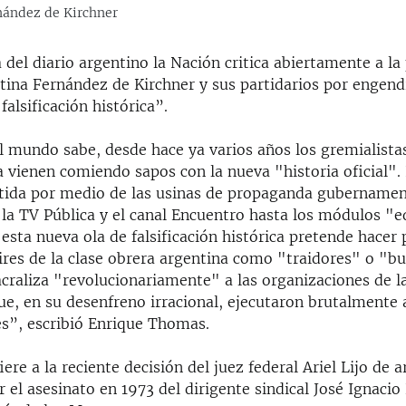
rnández de Kirchner
del diario argentino la Nación critica abiertamente a la
stina Fernández de Kirchner y sus partidarios por engend
falsificación histórica”.
 mundo sabe, desde hace ya varios años los gremialista
a vienen comiendo sapos con la nueva "historia oficial".
ida por medio de las usinas de propaganda gubernamen
la TV Pública y el canal Encuentro hasta los módulos "e
sta nueva ola de falsificación histórica pretende hacer 
ires de la clase obrera argentina como "traidores" o "bu
acraliza "revolucionariamente" a las organizaciones de l
ue, en su desenfreno irracional, ejecutaron brutalmente 
es”, escribió Enrique Thomas.
iere a la reciente decisión del juez federal Ariel Lijo de a
 el asesinato en 1973 del dirigente sindical José Ignacio 