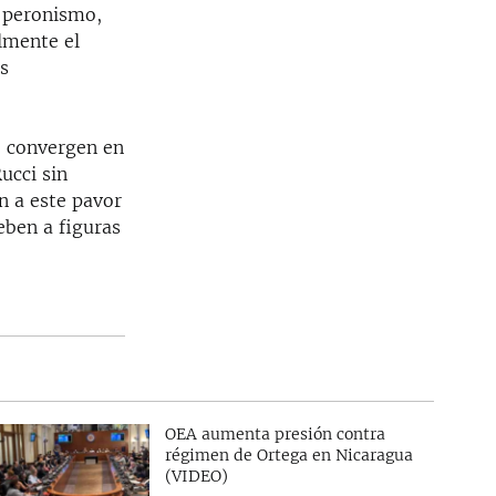
l peronismo,
lmente el
as
e convergen en
ucci sin
n a este pavor
deben a figuras
OEA aumenta presión contra
régimen de Ortega en Nicaragua
(VIDEO)