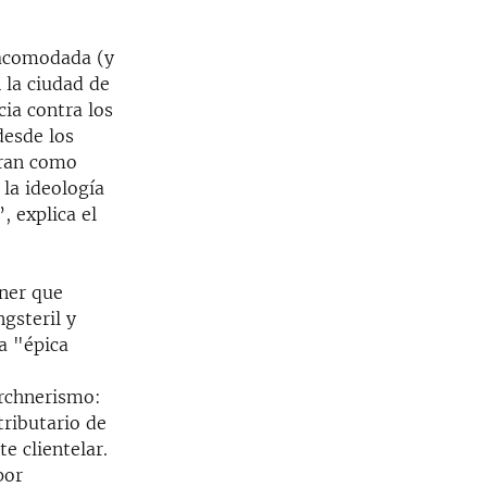
 acomodada (y
 la ciudad de
cia contra los
desde los
eran como
 la ideología
, explica el
hner que
gsteril y
la "épica
irchnerismo:
tributario de
 clientelar.
por