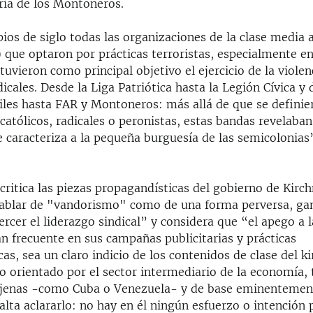
ría de los Montoneros.
pios de siglo todas las organizaciones de la clase media
 que optaron por prácticas terroristas, especialmente en
tuvieron como principal objetivo el ejercicio de la violen
dicales. Desde la Liga Patriótica hasta la Legión Cívica y 
les hasta FAR y Montoneros: más allá de que se defini
 católicos, radicales o peronistas, estas bandas revelaban
 caracteriza a la pequeña burguesía de las semicolonias”
critica las piezas propagandísticas del gobierno de Kirc
hablar de "vandorismo" como de una forma perversa, gan
ercer el liderazgo sindical” y considera que “el apego a 
an frecuente en sus campañas publicitarias y prácticas
as, sea un claro indicio de los contenidos de clase del k
 orientado por el sector intermediario de la economía, 
ajenas -como Cuba o Venezuela- y de base eminentemente
falta aclararlo: no hay en él ningún esfuerzo o intención 