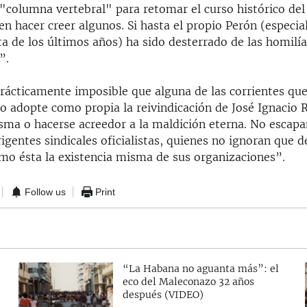
 "columna vertebral" para retomar el curso histórico de
n hacer creer algunos. Si hasta el propio Perón (especia
ta de los últimos años) ha sido desterrado de las homilí
”.
prácticamente imposible que alguna de las corrientes qu
o adopte como propia la reivindicación de José Ignacio R
isma o hacerse acreedor a la maldición eterna. No escapa
rigentes sindicales oficialistas, quienes no ignoran que 
mo ésta la existencia misma de sus organizaciones”.
Follow us
Print
“La Habana no aguanta más”: el
eco del Maleconazo 32 años
después (VIDEO)