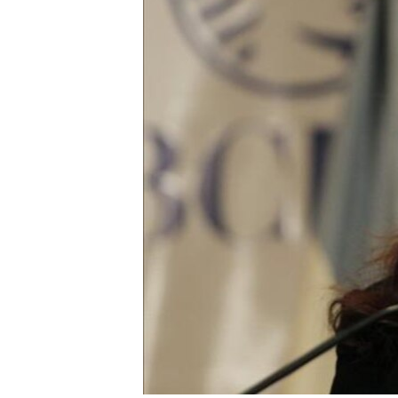
RADIO MARTÍ
ESPECIALES
MULTIMEDIA
ESPECIALES
EDITORIALES
LA REALIDAD DE LA VIVIENDA EN
CUBA
SER VIEJO EN CUBA
KENTU-CUBANO
LOS SANTOS DE HIALEAH
DESINFORMACIÓN RUSA EN
AMÉRICA LATINA
LA INVASIÓN DE RUSIA A UCRANIA