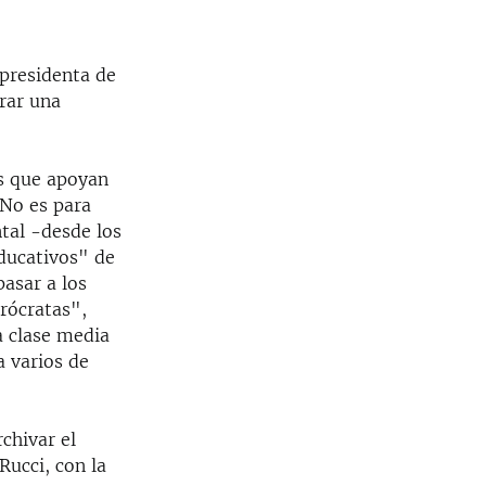
 presidenta de
rar una
s que apoyan
 No es para
tal -desde los
ducativos" de
pasar a los
rócratas",
a clase media
a varios de
rchivar el
Rucci, con la