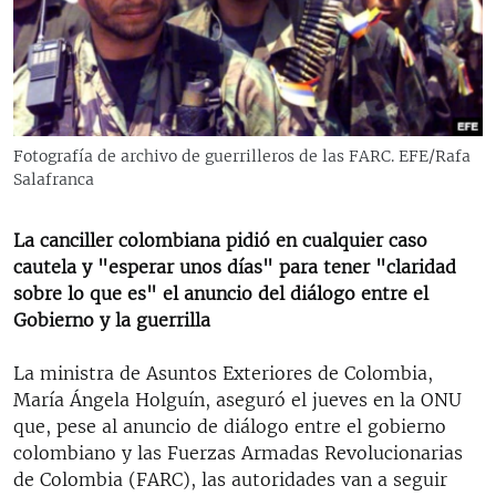
RADIO MARTÍ
ESPECIALES
MULTIMEDIA
ESPECIALES
EDITORIALES
LA REALIDAD DE LA VIVIENDA EN CUBA
Fotografía de archivo de guerrilleros de las FARC. EFE/Rafa
Salafranca
SER VIEJO EN CUBA
SÍGUENOS
KENTU-CUBANO
La canciller colombiana pidió en cualquier caso
LOS SANTOS DE HIALEAH
cautela y "esperar unos días" para tener "claridad
sobre lo que es" el anuncio del diálogo entre el
DESINFORMACIÓN RUSA EN AMÉRICA LATINA
Gobierno y la guerrilla
LA INVASIÓN DE RUSIA A UCRANIA
La ministra de Asuntos Exteriores de Colombia,
María Ángela Holguín, aseguró el jueves en la ONU
que, pese al anuncio de diálogo entre el gobierno
colombiano y las Fuerzas Armadas Revolucionarias
de Colombia (FARC), las autoridades van a seguir