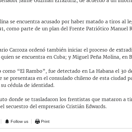
l senador Jaime Guzmán Errázuriz, de acuerdo a un inform
ina se encuentra acusado por haber matado a tiros al leg
991, como parte de un plan del Frente Patriótico Manuel 
rio Carroza ordenó también iniciar el proceso de extradi
 quien se encuentra en Cuba; y Miguel Peña Molina, en B
o como “El Rambo”, fue detectado en La Habana el 30 d
 se presentara en el consulado chileno de esta ciudad par
su cédula de identidad.
uto donde se trasladaron los frentistas que mataron a ti
 el secuestro del empresario Cristián Edwards.
Follow us
Print