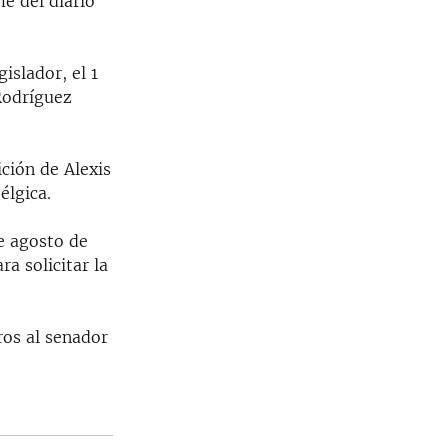
e del diario
islador, el 1
Rodríguez
ción de Alexis
élgica.
e agosto de
a solicitar la
ros al senador