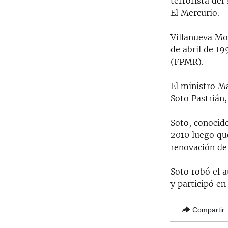
terrorista de
RADIO MARTÍ
El Mercurio.
ESPECIALES
Villanueva Mol
MULTIMEDIA
ESPECIALES
de abril de 1
EDITORIALES
LA REALIDAD DE LA VIVIENDA EN
(FPMR).
CUBA
SER VIEJO EN CUBA
El ministro Ma
Soto Pastrián,
KENTU-CUBANO
LOS SANTOS DE HIALEAH
Soto, conocid
2010 luego que
DESINFORMACIÓN RUSA EN
renovación de 
AMÉRICA LATINA
LA INVASIÓN DE RUSIA A UCRANIA
Soto robó el a
y participó en
Compartir