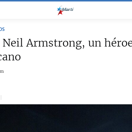
OS
 Neil Armstrong, un héro
cano
om