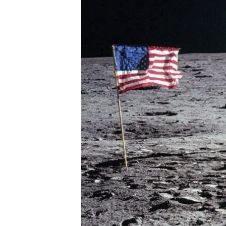
RADIO MARTÍ
ESPECIALES
MULTIMEDIA
ESPECIALES
EDITORIALES
LA REALIDAD DE LA VIVIENDA EN
CUBA
SER VIEJO EN CUBA
KENTU-CUBANO
LOS SANTOS DE HIALEAH
DESINFORMACIÓN RUSA EN
AMÉRICA LATINA
LA INVASIÓN DE RUSIA A UCRANIA