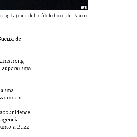
trong bajando del módulo lunar del Apolo
Guerra de
 Armstrong
e superar una
 a una
varon a su
tadounidense,
 agencia
 junto a Buzz