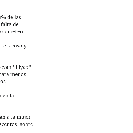
1% de las
falta de
lo cometen.
 el acoso y
llevan "hiyab"
 cara menos
os.
n en la
an a la mujer
scentes, sobre