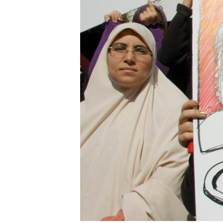
RADIO MARTÍ
ESPECIALES
MULTIMEDIA
ESPECIALES
EDITORIALES
LA REALIDAD DE LA VIVIENDA EN
CUBA
SER VIEJO EN CUBA
KENTU-CUBANO
LOS SANTOS DE HIALEAH
DESINFORMACIÓN RUSA EN
AMÉRICA LATINA
LA INVASIÓN DE RUSIA A UCRANIA