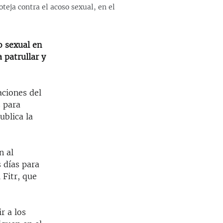
eja contra el acoso sexual, en el
o sexual en
 patrullar y
aciones del
s para
ublica la
n al
 días para
 Fitr, que
r a los