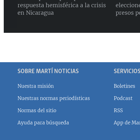
respuesta hemisférica a la crisis
eleccione
en Nicaragua
presos p
SOBRE MARTÍ NOTICIAS
SERVICIO
Nuestra misión
Boletines
Nuestras normas periodísticas
Podcast
SÍGUENOS
Normas del sitio
RSS
Ayuda para búsqueda
App de Mar