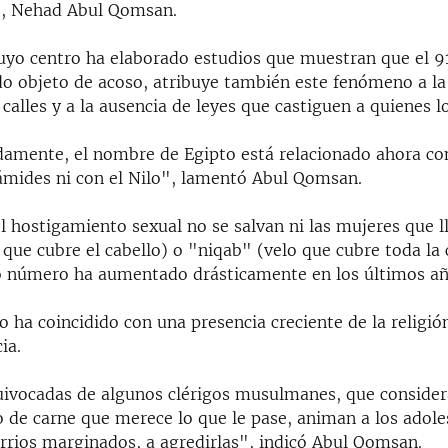
, Nehad Abul Qomsan.
 cuyo centro ha elaborado estudios que muestran que el 9
do objeto de acoso, atribuye también este fenómeno a la 
s calles y a la ausencia de leyes que castiguen a quienes 
amente, el nombre de Egipto está relacionado ahora con
rámides ni con el Nilo", lamentó Abul Qomsan.
l hostigamiento sexual no se salvan ni las mujeres que 
 que cubre el cabello) o "niqab" (velo que cubre toda la
yo número ha aumentado drásticamente en los últimos añ
o ha coincidido con una presencia creciente de la religió
ia.
uivocadas de algunos clérigos musulmanes, que consider
 de carne que merece lo que le pase, animan a los adole
arrios marginados, a agredirlas", indicó Abul Qomsan.