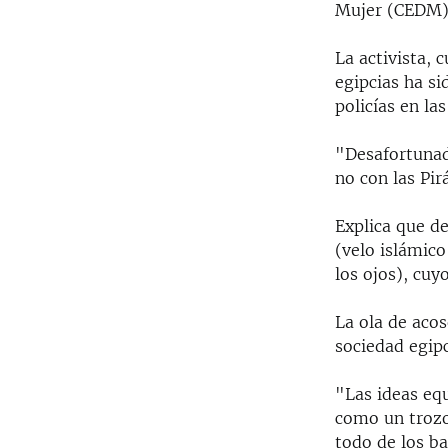
Mujer (CEDM)
La activista,
egipcias ha si
policías en la
"Desafortunad
no con las Pi
Explica que de
(velo islámico
los ojos), cu
La ola de acos
sociedad egipc
"Las ideas eq
como un trozo
todo de los b