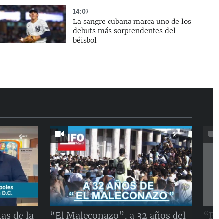
14:07
La sangre cubana marca uno de los
debuts más sorprendentes del
béisbol
as de la
“El Maleconazo”, a 32 años del
“Pe