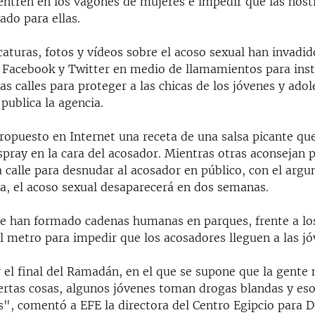
ntren en los vagones de mujeres e impedir que las host
ado para ellas.
caturas, fotos y vídeos sobre el acoso sexual han invadid
 Facebook y Twitter en medio de llamamientos para inst
las calles para proteger a las chicas de los jóvenes y ado
 publica la agencia.
ropuesto en Internet una receta de una salsa picante qu
spray en la cara del acosador. Mientras otras aconsejan 
a calle para desnudar al acosador en público, con el arg
a, el acoso sexual desaparecerá en dos semanas.
se han formado cadenas humanas en parques, frente a los
l metro para impedir que los acosadores lleguen a las jó
 el final del Ramadán, en el que se supone que la gente
iertas cosas, algunos jóvenes toman drogas blandas y eso
s", comentó a EFE la directora del Centro Egipcio para D