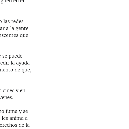
iguen en el
o las redes
ar a la gente
lescentes que
e se puede
pedir la ayuda
umento de que,
 cines y en
venes.
 no fuma y se
 les anima a
erechos de la