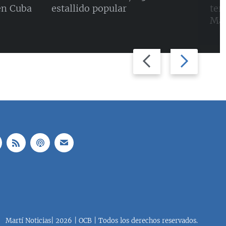
en Cuba
estallido popular
ter
Mal
Previous
Next
slide
slide
Martí Noticias| 2026 | OCB | Todos los derechos reservados.