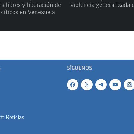
s libres y liberación de
violencia generalizada 
olíticos en Venezuela
S
SÍGUENOS
tí Noticias