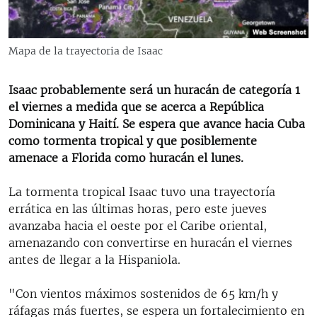
RADIO MARTÍ
ESPECIALES
Mapa de la trayectoria de Isaac
MULTIMEDIA
ESPECIALES
EDITORIALES
Isaac probablemente será un huracán de categoría 1
LA REALIDAD DE LA VIVIENDA EN CUBA
el viernes a medida que se acerca a República
SER VIEJO EN CUBA
Dominicana y Haití. Se espera que avance hacia Cuba
SÍGUENOS
como tormenta tropical y que posiblemente
KENTU-CUBANO
amenace a Florida como huracán el lunes.
LOS SANTOS DE HIALEAH
La tormenta tropical Isaac tuvo una trayectoría
DESINFORMACIÓN RUSA EN AMÉRICA LATINA
errática en las últimas horas, pero este jueves
LA INVASIÓN DE RUSIA A UCRANIA
avanzaba hacia el oeste por el Caribe oriental,
amenazando con convertirse en huracán el viernes
antes de llegar a la Hispaniola.
"Con vientos máximos sostenidos de 65 km/h y
ráfagas más fuertes, se espera un fortalecimiento en