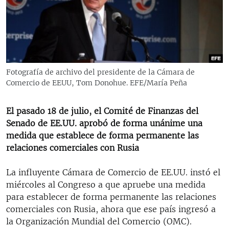
RADIO MARTÍ
ESPECIALES
MULTIMEDIA
ESPECIALES
EDITORIALES
LA REALIDAD DE LA VIVIENDA EN CUBA
Fotografía de archivo del presidente de la Cámara de
Comercio de EEUU, Tom Donohue. EFE/María Peña
SER VIEJO EN CUBA
SÍGUENOS
KENTU-CUBANO
El pasado 18 de julio, el Comité de Finanzas del
LOS SANTOS DE HIALEAH
Senado de EE.UU. aprobó de forma unánime una
medida que establece de forma permanente las
DESINFORMACIÓN RUSA EN AMÉRICA LATINA
relaciones comerciales con Rusia
LA INVASIÓN DE RUSIA A UCRANIA
La influyente Cámara de Comercio de EE.UU. instó el
miércoles al Congreso a que apruebe una medida
para establecer de forma permanente las relaciones
comerciales con Rusia, ahora que ese país ingresó a
la Organización Mundial del Comercio (OMC).