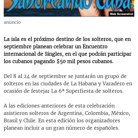
RADIO MARTÍ
ESPECIALES
anuncio
MULTIMEDIA
ESPECIALES
EDITORIALES
La isla es el próximo destino de los solteros, que en
LA REALIDAD DE LA VIVIENDA EN CUBA
septiembre planean celebrar un Encuentro
SER VIEJO EN CUBA
internacional de Singles, en el que podrán participar
SÍGUENOS
los cubanos pagando $50 mil pesos cubanos.
KENTU-CUBANO
LOS SANTOS DE HIALEAH
Del 8 al 24 de septiembre se juntarán un grupo de
solteros en las ciudades de La Habana y Varadero en
DESINFORMACIÓN RUSA EN AMÉRICA LATINA
ocasión de festejar La 6ª Superfiesta de solteros.
LA INVASIÓN DE RUSIA A UCRANIA
A las ediciones anteriores de esta celebración
asistieron solteros de Argentina, Colombia, México,
Brasil y Chile. En esta edición los organizadores
planean incluir a un gran número de españoles.