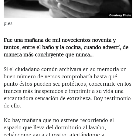
RADIO MARTÍ
ESPECIALES
pies
MULTIMEDIA
ESPECIALES
EDITORIALES
LA REALIDAD DE LA VIVIENDA EN CUBA
Fue una mañana de mil novecientos noventa y
tantos, entre el baño y la cocina, cuando advertí, de
SER VIEJO EN CUBA
manera más concluyente que nunca...
SÍGUENOS
KENTU-CUBANO
Si el ciudadano común archivara en su memoria un
LOS SANTOS DE HIALEAH
buen número de versos comprobaría hasta qué
DESINFORMACIÓN RUSA EN AMÉRICA LATINA
punto éstos pueden ser proféticos, concernirle en los
trances más inesperados e imprimir a su vida una
LA INVASIÓN DE RUSIA A UCRANIA
encantadora sensación de extrañeza. Doy testimonio
de ello.
No hay mañana que no estrene recorriendo el
espacio que lleva del dormitorio al lavabo,
echándome agua al rostro, afeitándome y