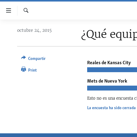
Enlaces
de
accesibilidad
Buscar
TITULARES
¿Qué equip
octubre 24, 2015
Ir
CUBA
al
contenido
ESTADOS UNIDOS
CUBA
principal
Compartir
AMÉRICA LATINA
DERECHOS HUMANOS
ESTADOS UNIDOS
Ir
Reales de Kansas City
a
Print
INMIGRACIÓN
#11JCUBA, 5 AÑOS DESPUÉS
AMÉRICA 250
la
Mets de Nueva York
MUNDO
INFORME DEL DEPARTAMENTO DE
navegación
ESTADO DE EEUU SOBRE CUBA
principal
DEPORTES
Ir
Esto no es una encuesta ci
ARTE Y ENTRETENIMIENTO
a
La encuesta ha sido cerrada
la
OPINIÓN GRÁFICA
búsqueda
AUDIOVISUALES MARTÍ