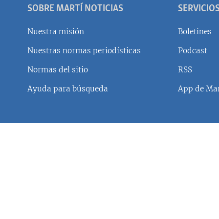
RADIO MARTÍ
SOBRE MARTÍ NOTICIAS
SERVICIO
ESPECIALES
Nuestra misión
Boletines
MULTIMEDIA
ESPECIALES
Nuestras normas periodísticas
Podcast
EDITORIALES
LA REALIDAD DE LA VIVIENDA EN
CUBA
Normas del sitio
RSS
SER VIEJO EN CUBA
Ayuda para búsqueda
App de Mar
KENTU-CUBANO
LOS SANTOS DE HIALEAH
DESINFORMACIÓN RUSA EN
AMÉRICA LATINA
LA INVASIÓN DE RUSIA A UCRANIA