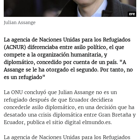
RADIO MARTÍ
ESPECIALES
Julian Assange
MULTIMEDIA
ESPECIALES
EDITORIALES
La agencia de Naciones Unidas para los Refugiados
LA REALIDAD DE LA VIVIENDA EN CUBA
(ACNUR) diferenciaba entre asilo político, el que
SER VIEJO EN CUBA
compete a la organización humanitaria, y
SÍGUENOS
diplomático, concedido por cuenta de un país. "A
KENTU-CUBANO
Assange se le ha otorgado el segundo. Por tanto, no
LOS SANTOS DE HIALEAH
es un refugiado"
DESINFORMACIÓN RUSA EN AMÉRICA LATINA
La ONU concluyó que Julian Assange no es un
LA INVASIÓN DE RUSIA A UCRANIA
refugiado después de que Ecuador decidiera
concederle asilo diplomático, en una decisión que ha
desatado una crisis diplomática entre Gran Bretaña y
Ecuador, publica el sitio digital elmundo.es.
La agencia de Naciones Unidas para los Refugiados