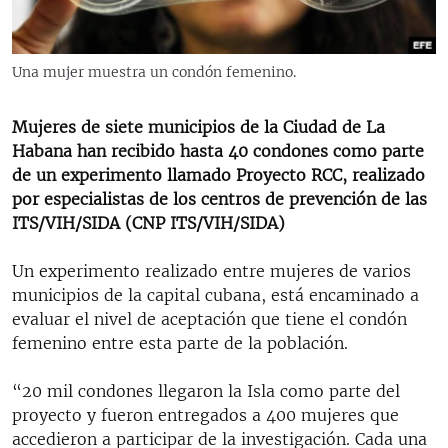
RADIO MARTÍ
ESPECIALES
Una mujer muestra un condón femenino.
MULTIMEDIA
ESPECIALES
EDITORIALES
Mujeres de siete municipios de la Ciudad de La
LA REALIDAD DE LA VIVIENDA EN CUBA
Habana han recibido hasta 40 condones como parte
SER VIEJO EN CUBA
de un experimento llamado Proyecto RCC, realizado
SÍGUENOS
por especialistas de los centros de prevención de las
KENTU-CUBANO
ITS/VIH/SIDA (CNP ITS/VIH/SIDA)
LOS SANTOS DE HIALEAH
Un experimento realizado entre mujeres de varios
DESINFORMACIÓN RUSA EN AMÉRICA LATINA
municipios de la capital cubana, está encaminado a
LA INVASIÓN DE RUSIA A UCRANIA
evaluar el nivel de aceptación que tiene el condón
femenino entre esta parte de la población.
“20 mil condones llegaron la Isla como parte del
proyecto y fueron entregados a 400 mujeres que
accedieron a participar de la investigación. Cada una