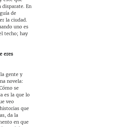
n disparate. En
 guía de
er la ciudad.
cuando uno es
el techo; hay
e eres
la gente y
una novela:
 ¿Cómo se
a es la que lo
que veo
historias que
s, da la
omento en que