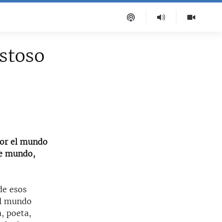
stoso
por el mundo
de mundo,
de esos
el mundo
, poeta,