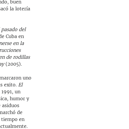
ndo, buen
có la lotería
 pasado del
 de Cuba en
erse en la
trucciones
n de rodillas
ay
(2005).
 marcaron uno
s exito.
El
 1991, un
ica, humor y
e asiduos
 marchó de
n tiempo en
actualmente.