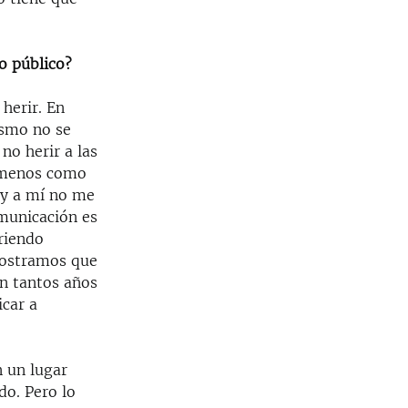
o público?
 herir. En
ismo no se
no herir a las
o menos como
 y a mí no me
omunicación es
riendo
emostramos que
n tantos años
icar a
 un lugar
do. Pero lo