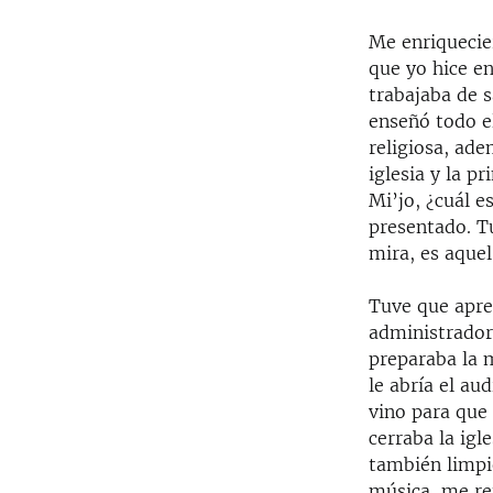
Me enriquecie
que yo hice en
trabajaba de s
enseñó todo el
religiosa, ade
iglesia y la p
Mi’jo, ¿cuál e
presentado. T
mira, es aquel
Tuve que apren
administrador 
preparaba la m
le abría el au
vino para que
cerraba la igl
también limpié
música, me reu