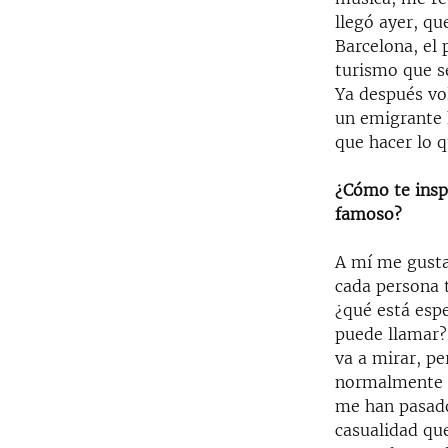
llegó ayer, qu
Barcelona, el 
turismo que se
Ya después vol
un emigrante 
que hacer lo 
¿Cómo te inspi
famoso?
A mí me gusta
cada persona 
¿qué está esp
puede llamar? 
va a mirar, pe
normalmente e
me han pasado 
casualidad qu