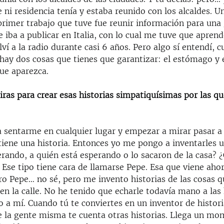
e ni residencia tenía y estaba reunido con los alcaldes. U
primer trabajo que tuve fue reunir información para una
 iba a publicar en Italia, con lo cual me tuve que aprend
ví a la radio durante casi 6 años. Pero algo sí entendí, 
hay dos cosas que tienes que garantizar: el estómago y 
que aparezca.
ras para crear esas historias simpatiquísimas por las qu
 sentarme en cualquier lugar y empezar a mirar pasar a 
tiene una historia. Entonces yo me pongo a inventarles 
erando, a quién está esperando o lo sacaron de la casa?
Ese tipo tiene cara de llamarse Pepe. Esa que viene ahor
ro Pepe… no sé, pero me invento historias de las cosas 
n la calle. No he tenido que echarle todavía mano a las 
a mí. Cuando tú te conviertes en un inventor de historia
e la gente misma te cuenta otras historias. Llega un m