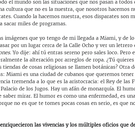
todo el mundo son las situaciones que nos pasan a todos
na cultura que no es la nuestra, que nosotros hacemos n
ates. Cuando la hacemos nuestra, esos disparates son m
ra sacar miles de programas.
as imágenes que yo tengo de mi llegada a Miami, y de l
pasar por un lugar cerca de la Calle Ocho y ver un letrero
iones
. Yo dije: ahí tú entras sereno pero sales loco. Pero 
eralmente la alteración por arreglos de ropa. ¿Tú quiere
 tiendas de cosas religiosas se llamen botánicas? Otra d
s: Miami es una ciudad de cubanos que queremos tener
cia tremenda a lo que es la aristocracia: el Rey de las Fr
 Palacio de los Jugos. Hay un afán de monarquía. El humo
e saber mirar. El humor es como una enfermedad, es un
porque no es que te tomes pocas cosas en serio, es que n
enriquecieron las vivencias y los múltiples oficios que