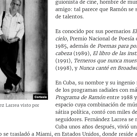
guionista de cine, hombre de mu
amigo: tal parece que Ramón se sa
de talentos.
Es conocido por sus poemarios
El
cielo
, Premio Nacional de Poesía
1985, además de
Poemas para pon
cabeza
(1989),
El libro de las ins
(1991),
Terneros que nunca muere
(1998), y
Nunca canté en Broadw
En Cuba, su nombre y su ingenio
de los programas radiales con má
Programa de Ramón
entre 1988 y
espacio cuya combinación de mús
z Larrea visto por
sátira política, contó con miles d
seguidores. Fernández Larrea se
Cuba unos años después, vivió u
o se trasladó a Miami, en Estados Unidos, donde reside 