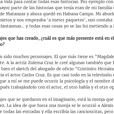
la vida para contar todas esas historias. Por ejemplo co
mayor parte de las historias que tenía eran de mi familia
 de Matanzas y ahora quedó en Habana Campo. Mi abuel
 nietos y nos empezaba ‘a meter paquetes’, nos contaba 
 fantasmas… y todas esas cosas yo se las fui metiendo a
jes que has creado, ¿cuál es que más presente está en e
no?
n sido muchos personajes. El que más tiene es "Magdale
e. A la actriz Zulema Cruz le creé algunas también que 
bien el sketch del abogado de oficio "Cristinito Hernán
ia el actor Carlos Cruz. Es que casi todo en la televisión 
que a mí se me puede ocurrir la psicología y el nombre 
pués trabajándolo con el actor, el otro habla y el otro op
jes que se quedaron en el imaginario, está la monja que 
z. La idea de que fuera una monja se le ocurrió a Alexis 
e todas las entradas y ella escribía las cancioncitas, pero