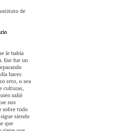
sustituto de
ario
ue le había
. Ese fue un
reparando
día hacer.
ro reto, o sea
e culturas,
uien salió
que nos
y sobre todo
 sigue siendo
ne que
o tiene que