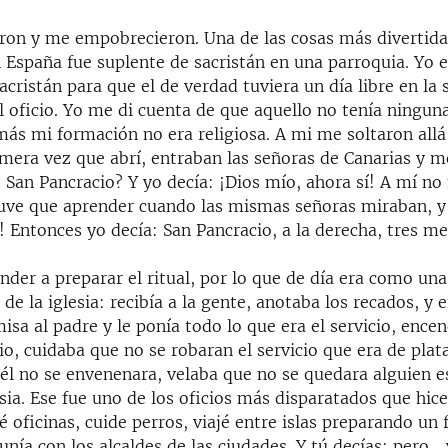
ron y me empobrecieron. Una de las cosas más divertida
 España fue suplente de sacristán en una parroquia. Yo e
acristán para que el de verdad tuviera un día libre en l
 oficio. Yo me di cuenta de que aquello no tenía ningun
más mi formación no era religiosa. A mi me soltaron allá
rimera vez que abrí, entraban las señoras de Canarias y m
s San Pancracio? Y yo decía: ¡Dios mío, ahora sí! A mí no
uve que aprender cuando las mismas señoras miraban, y 
! Entonces yo decía: San Pancracio, a la derecha, tres me
der a preparar el ritual, por lo que de día era como una
de la iglesia: recibía a la gente, anotaba los recados, y e
isa al padre y le ponía todo lo que era el servicio, encen
dio, cuidaba que no se robaran el servicio que era de plat
 él no se envenenara, velaba que no se quedara alguien 
esia. Ese fue uno de los oficios más disparatados que hice
 oficinas, cuide perros, viajé entre islas preparando un f
nía con los alcaldes de las ciudades. Y tú decías: pero…