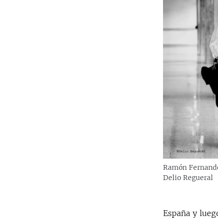
RADIO MARTÍ
ESPECIALES
MULTIMEDIA
ESPECIALES
EDITORIALES
LA REALIDAD DE LA VIVIENDA EN
CUBA
SER VIEJO EN CUBA
KENTU-CUBANO
LOS SANTOS DE HIALEAH
DESINFORMACIÓN RUSA EN
AMÉRICA LATINA
LA INVASIÓN DE RUSIA A UCRANIA
Ramón Fernande
Delio Regueral
España y lueg