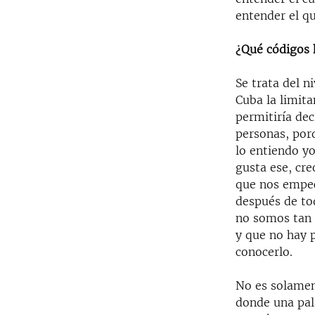
entender el qu
¿Qué códigos 
Se trata del n
Cuba la limita
permitiría dec
personas, por
lo entiendo y
gusta ese, cr
que nos empec
después de to
no somos tan 
y que no hay p
conocerlo.
No es solamen
donde una pal