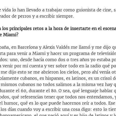
 vida lo han llevado a trabajar como guionista de cine, 
eador de perros y a escribir siempre.
 los principales retos a la hora de insertarte en el escen
de Miami?
paña, en Barcelona y Alexis Valdés me llamó y me dijo q
rta para venir a Miami y hacer un programa de televisión
 dos: uno, desde hacía como dos o tres años yo estaba p
 venir por mi cuenta y ver sobre todo en la radio qué po
me dijo esto se me abrieron los cielos, pero ahí venía ot
lamente cubanos, es hispanos, es latinos, es un crisol d
s mismos cubanos no todos salimos a la misma vez hay q
durante el 60, durante el 80. O sea, qué lenguaje hablar 
dos, qué referencias tener que todos nos entendamos, 
el humor, qué es lo que puede hacernos reír a todos. Ese
 los días cuando voy a escribir una cosa digo: esto lo tie
banoamericano, el que nació aquí y es hijo de latinos y l