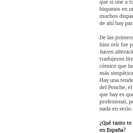
que sí une a 
hispanos en u
muchos dispar
de ahí hay pa
De las primer
hizo reír fue 
hacen alterac
tradujeron lit
cómico que las
más simpática
Hay una tenden
del Ponche, el
que hay es qu
profesional, 
nada en serio.
¿Qué tanto te 
en España?