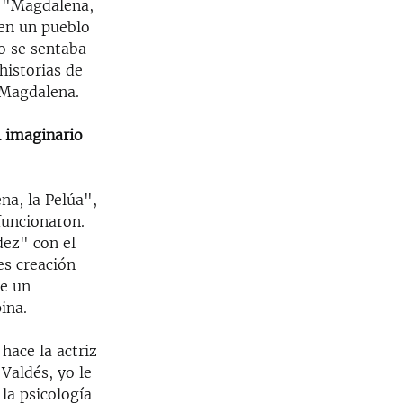
n "Magdalena,
 en un pueblo
o se sentaba
historias de
 Magdalena.
l imaginario
na, la Pelúa",
funcionaron.
dez" con el
es creación
de un
ina.
hace la actriz
Valdés, yo le
 la psicología