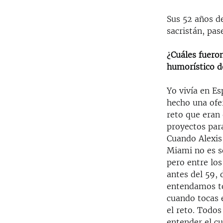
Sus 52 años de
sacristán, pas
¿Cuáles fueron
humorístico 
Yo vivía en Es
hecho una ofe
reto que eran
proyectos para
Cuando Alexis 
Miami no es so
pero entre lo
antes del 59, 
entendamos to
cuando tocas 
el reto. Todos
entender el cu