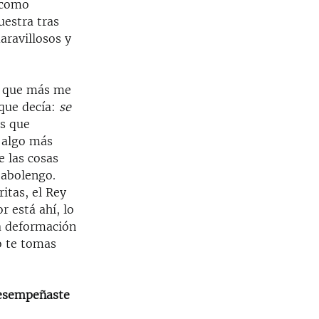
 como
uestra tras
aravillosos y
o que más me
 que decía:
se
es que
s algo más
e las cosas
 abolengo.
itas, el Rey
r está ahí, lo
a deformación
o te tomas
 desempeñaste