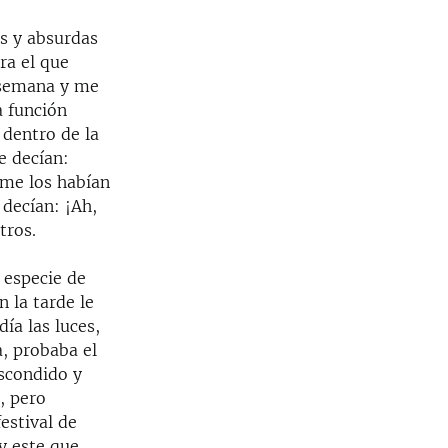
s y absurdas
ra el que
a semana y me
a función
 dentro de la
e decían:
 me los habían
decían: ¡Ah,
tros.
 especie de
n la tarde le
día las luces,
a, probaba el
escondido y
, pero
estival de
 y este que