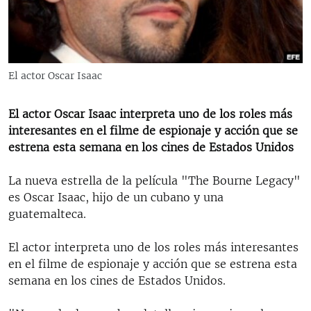
RADIO MARTÍ
ESPECIALES
MULTIMEDIA
ESPECIALES
El actor Oscar Isaac
EDITORIALES
LA REALIDAD DE LA VIVIENDA EN CUBA
SER VIEJO EN CUBA
El actor Oscar Isaac interpreta uno de los roles más
SÍGUENOS
interesantes en el filme de espionaje y acción que se
KENTU-CUBANO
estrena esta semana en los cines de Estados Unidos
LOS SANTOS DE HIALEAH
La nueva estrella de la película "The Bourne Legacy"
DESINFORMACIÓN RUSA EN AMÉRICA LATINA
es Oscar Isaac, hijo de un cubano y una
LA INVASIÓN DE RUSIA A UCRANIA
guatemalteca.
El actor interpreta uno de los roles más interesantes
en el filme de espionaje y acción que se estrena esta
semana en los cines de Estados Unidos.