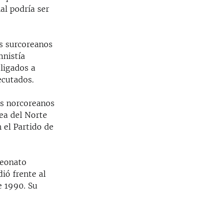
al podría ser
s surcoreanos
mnistía
ligados a
ecutados.
es norcoreanos
ea del Norte
 el Partido de
peonato
ió frente al
e 1990. Su