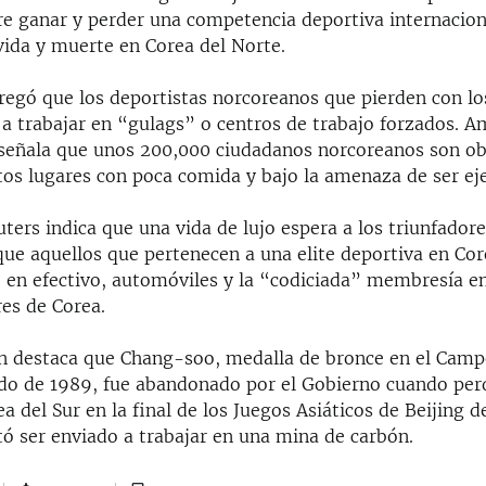
re ganar y perder una competencia deportiva internacion
vida y muerte en Corea del Norte.
egó que los deportistas norcoreanos que pierden con lo
a trabajar en “gulags” o centros de trabajo forzados. A
 señala que unos 200,000 ciudadanos norcoreanos son ob
stos lugares con poca comida y bajo la amenaza de ser ej
ters indica que una vida de lujo espera a los triunfador
que aquellos que pertenecen a una elite deportiva en Cor
o en efectivo, automóviles y la “codiciada” membresía en
res de Corea.
n destaca que Chang-soo, medalla de bronce en el Cam
do de 1989, fue abandonado por el Gobierno cuando perd
a del Sur en la final de los Juegos Asiáticos de Beijing d
tó ser enviado a trabajar en una mina de carbón.