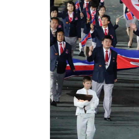
RADIO MARTÍ
ESPECIALES
MULTIMEDIA
ESPECIALES
EDITORIALES
LA REALIDAD DE LA VIVIENDA EN
CUBA
SER VIEJO EN CUBA
KENTU-CUBANO
LOS SANTOS DE HIALEAH
DESINFORMACIÓN RUSA EN
AMÉRICA LATINA
LA INVASIÓN DE RUSIA A UCRANIA