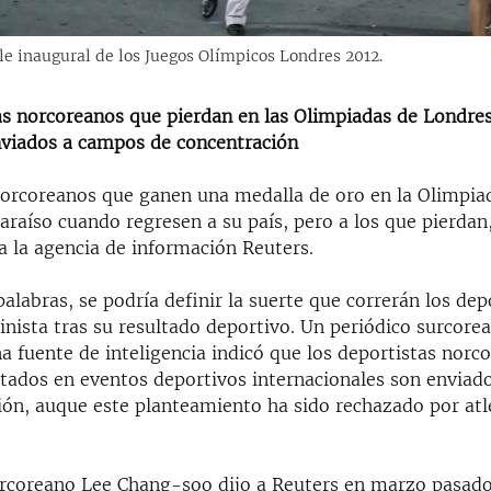
le inaugural de los Juegos Olímpicos Londres 2012.
as norcoreanos que pierdan en las Olimpiadas de Londre
nviados a campos de concentración
 norcoreanos que ganen una medalla de oro en la Olimpia
paraíso cuando regresen a su país, pero a los que pierdan,
a la agencia de información Reuters.
palabras, se podría definir la suerte que correrán los dep
linista tras su resultado deportivo. Un periódico surcore
a fuente de inteligencia indicó que los deportistas norc
otados en eventos deportivos internacionales son envia
ión, auque este planteamiento ha sido rechazado por atle
orcoreano Lee Chang-soo dijo a Reuters en marzo pasado