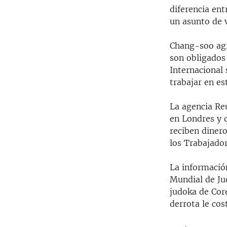
diferencia ent
un asunto de 
Chang-soo agr
son obligados 
Internacional
trabajar en e
La agencia Reu
en Londres y 
reciben diner
los Trabajado
La informació
Mundial de Ju
judoka de Core
derrota le cos