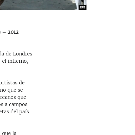
s – 2012
da de Londres
 el infierno,
ortistas de
ano que se
oreanos que
dos a campos
tas del país
 que la