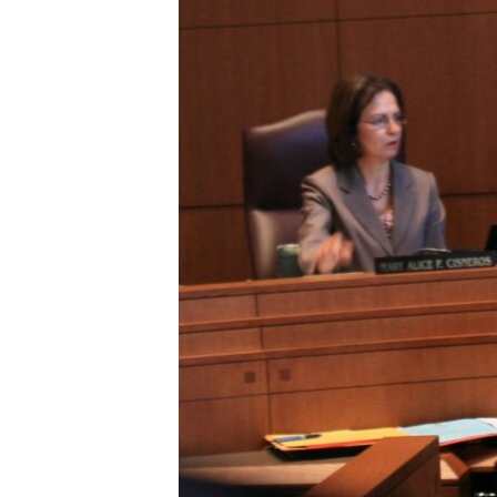
RADIO MARTÍ
ESPECIALES
MULTIMEDIA
ESPECIALES
EDITORIALES
LA REALIDAD DE LA VIVIENDA EN
CUBA
SER VIEJO EN CUBA
KENTU-CUBANO
LOS SANTOS DE HIALEAH
DESINFORMACIÓN RUSA EN
AMÉRICA LATINA
LA INVASIÓN DE RUSIA A UCRANIA