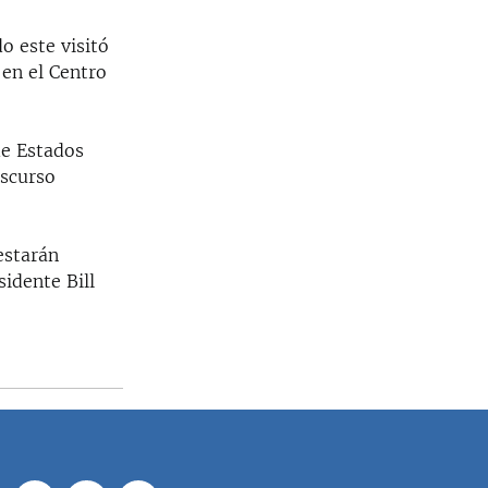
o este visitó
en el Centro
de Estados
iscurso
estarán
idente Bill