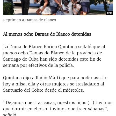
RADIO MARTÍ
ESPECIALES
Reprimen a Damas de Blanco
MULTIMEDIA
ESPECIALES
EDITORIALES
LA REALIDAD DE LA VIVIENDA EN CUBA
Al menos ocho Damas de Blanco detenidas
SER VIEJO EN CUBA
La Dama de Blanco Karina Quintana señaló que al
SÍGUENOS
KENTU-CUBANO
menos ocho Damas de Blanco de la provincia de
Santiago de Cuba han sido detenidas este fin de
LOS SANTOS DE HIALEAH
semana por efectivos de la policía.
DESINFORMACIÓN RUSA EN AMÉRICA LATINA
Quintana dijo a Radio Martí que para poder asistir
LA INVASIÓN DE RUSIA A UCRANIA
hoy a misa, ella y otras mujeres se trasladaron al
Santuario del Cobre desde el miércoles.
“Dejamos nuestras casas, nuestros hijos (…) tuvimos
que dormir en el piso, tuvimos que traer sábanas”,
señaló.