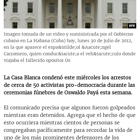
RADIO MARTÍ
ESPECIALES
MULTIMEDIA
ESPECIALES
Imagen tomada de un video y suministrada por el Gobierno
EDITORIALES
LA REALIDAD DE LA VIVIENDA EN CUBA
cubano en La Habana (Cuba) hoy, lunes 30 de julio de 2012,
en la que aparece el espa&ntilde;ol &Aacute;ngel
SER VIEJO EN CUBA
Carromero, quien conduc&iacute;a el veh&iacute;culo donde
SÍGUENOS
viajaba el fallecido opositor Os
KENTU-CUBANO
LOS SANTOS DE HIALEAH
La Casa Blanca condenó este miércoles los arrestos
DESINFORMACIÓN RUSA EN AMÉRICA LATINA
de cerca de 50 activistas pro-democracia durante las
ceremonias fúnebres de Oswaldo Payá esta semana.
LA INVASIÓN DE RUSIA A UCRANIA
El comunicado precisa que algunos fueron golpeados
mientras eran detenidos. Agrega que el hecho de que
esto ocurriera mientras cientos de personas se
congregaban pacíficamente para recordar la vida de
uno de los más prominentes defensores de los