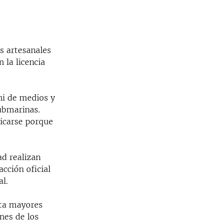
s artesanales
 la licencia
ni de medios y
ubmarinas.
dicarse porque
d realizan
acción oficial
l.
nta mayores
nes de los