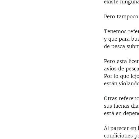
RADIO MARTÍ
existe ninguna
ESPECIALES
Pero tampoco e
MULTIMEDIA
ESPECIALES
Tenemos refer
EDITORIALES
LA REALIDAD DE LA VIVIENDA EN
y que para bus
CUBA
de pesca subm
SER VIEJO EN CUBA
Pero esta lic
KENTU-CUBANO
avíos de pesc
LOS SANTOS DE HIALEAH
Por lo que lej
están violando
DESINFORMACIÓN RUSA EN
AMÉRICA LATINA
Otras referen
LA INVASIÓN DE RUSIA A UCRANIA
sus faenas dia
está en depen
Al parecer en
condiciones pa