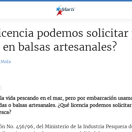
icencia podemos solicitar
 en balsas artesanales?
 Mola
a vida pescando en el mar, pero por embarcación usam
das o balsas artesanales. ¿Qué licencia podemos solicitar
esca?
ón No. 456/96, del Ministerio de la Industria Pesquera 