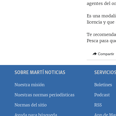
agentes del or
Es una modali
licencia y qu
Te recomendam
Pesca para que
Compartir
SOBRE MARTÍ NOTICIAS
SERVICIO
Nuestra misión
Boletines
Nuestras normas periodísticas
Podcast
SÍGUENOS
Normas del sitio
RSS
Ayuda para búsqueda
App de Mar