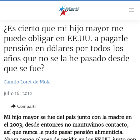
Enlaces
de
accesibilidad
¿Es cierto que mi hijo mayor me
TITULARES
Ir
puede obligar en EE.UU. a pagarle
al
CUBA
pensión en dólares por todos los
contenido
ESTADOS UNIDOS
principal
CUBA
años que no se la he pasado desde
Ir
AMÉRICA LATINA
que se fue?
DERECHOS HUMANOS
ESTADOS UNIDOS
a
INMIGRACIÓN
la
#11JCUBA, 5 AÑOS DESPUÉS
AMÉRICA 250
Camilo Loret de Mola
navegación
MUNDO
INFORME DEL DEPARTAMENTO DE ESTADO DE EEUU
principal
julio 16, 2012
SOBRE CUBA
DEPORTES
Ir
Compartir
a
ARTE Y ENTRETENIMIENTO
la
Mi hijo mayor se fue del país junto con la madre en
OPINIÓN GRÁFICA
búsqueda
el 2003, desde entonces no mantuvimos contacto,
así que nunca le pude pasar pensión alimenticia.
AUDIOVISUALES MARTÍ
Ahora tengo planes de residir en los EE.UU. junto con