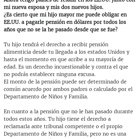
RADIO MARTÍ
mi nueva esposa y mis dos nuevos hijos.
¿Es cierto que mi hijo mayor me puede obligar en
ESPECIALES
EE.UU. a pagarle pensión en dólares por todos los
MULTIMEDIA
ESPECIALES
años que no se la he pasado desde que se fue?
EDITORIALES
LA REALIDAD DE LA VIVIENDA EN CUBA
Tu hijo tendrá el derecho a recibir pensión
SER VIEJO EN CUBA
alimenticia desde tu llegada a los estados Unidos y
SÍGUENOS
hasta el momento en que arribe a su mayoría de
KENTU-CUBANO
edad. Es un derecho incuestionable y contra el que
LOS SANTOS DE HIALEAH
no podrás establecer ninguna excusa.
El monto de la pensión puede ser determinado de
DESINFORMACIÓN RUSA EN AMÉRICA LATINA
común acuerdo por ambos padres o calculado por el
LA INVASIÓN DE RUSIA A UCRANIA
Departamento de Niños y Familia.
En cuanto a la pensión que no le has pasado durante
todos estos años. Tu hijo tiene el derecho a
reclamarla ante tribunal competente o el propio
Departamento de Niños y Familia, pero no es una