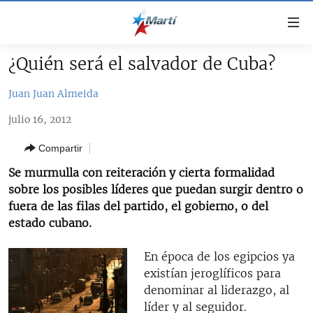
Enlaces
de
accesibilidad
¿Quién será el salvador de Cuba?
TITULARES
Ir
al
Juan Juan Almeida
CUBA
contenido
julio 16, 2012
ESTADOS UNIDOS
principal
CUBA
Ir
AMÉRICA LATINA
Compartir
DERECHOS HUMANOS
ESTADOS UNIDOS
a
Se murmulla con reiteración y cierta formalidad
INMIGRACIÓN
la
#11JCUBA, 5 AÑOS DESPUÉS
AMÉRICA 250
sobre los posibles líderes que puedan surgir dentro o
navegación
MUNDO
INFORME DEL DEPARTAMENTO DE ESTADO DE EEUU
fuera de las filas del partido, el gobierno, o del
principal
SOBRE CUBA
estado cubano.
DEPORTES
Ir
a
ARTE Y ENTRETENIMIENTO
En época de los egipcios ya
la
existían jeroglíficos para
OPINIÓN GRÁFICA
búsqueda
denominar al liderazgo, al
AUDIOVISUALES MARTÍ
líder y al seguidor.