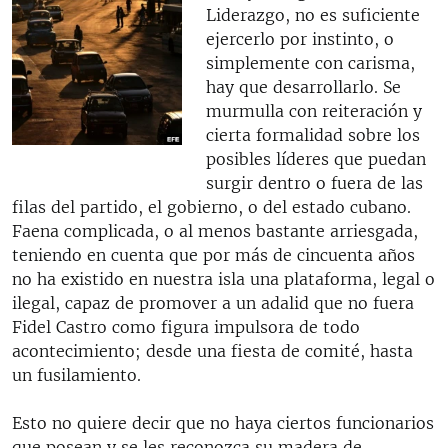
Liderazgo, no es suficiente
RADIO MARTÍ
ejercerlo por instinto, o
ESPECIALES
simplemente con carisma,
hay que desarrollarlo. Se
MULTIMEDIA
ESPECIALES
murmulla con reiteración y
EDITORIALES
LA REALIDAD DE LA VIVIENDA EN CUBA
cierta formalidad sobre los
posibles líderes que puedan
SER VIEJO EN CUBA
SÍGUENOS
surgir dentro o fuera de las
KENTU-CUBANO
filas del partido, el gobierno, o del estado cubano.
Faena complicada, o al menos bastante arriesgada,
LOS SANTOS DE HIALEAH
teniendo en cuenta que por más de cincuenta años
DESINFORMACIÓN RUSA EN AMÉRICA LATINA
no ha existido en nuestra isla una plataforma, legal o
ilegal, capaz de promover a un adalid que no fuera
LA INVASIÓN DE RUSIA A UCRANIA
Fidel Castro como figura impulsora de todo
acontecimiento; desde una fiesta de comité, hasta
un fusilamiento.
Esto no quiere decir que no haya ciertos funcionarios
que posean y se les reconozca su madera de