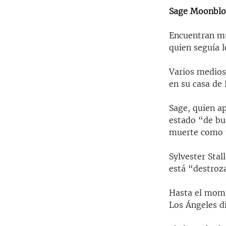
Sage Moonbloo
Encuentran mue
quien seguía l
Varios medios
en su casa de
Sage, quien a
estado “de bu
muerte como u
Sylvester Sta
está “destroz
Hasta el mome
Los Ángeles di