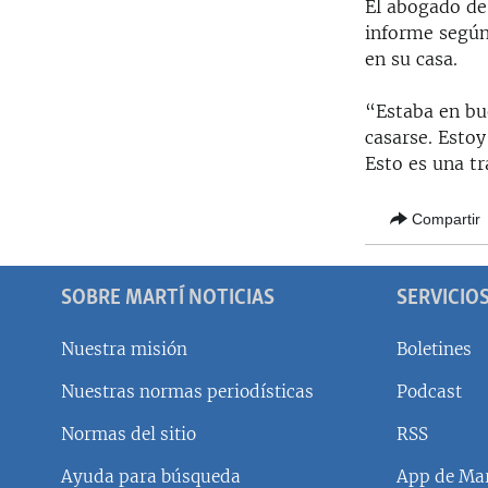
El abogado de 
informe según 
en su casa.
“Estaba en bu
casarse. Esto
Esto es una t
Compartir
SOBRE MARTÍ NOTICIAS
SERVICIO
Nuestra misión
Boletines
Nuestras normas periodísticas
Podcast
SÍGUENOS
Normas del sitio
RSS
Ayuda para búsqueda
App de Mar