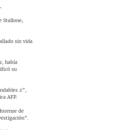
.
e Stallone,
llado sin vida
r, había
ficó su
endables 2”,
ica AFP.
 forense de
vestigación”.