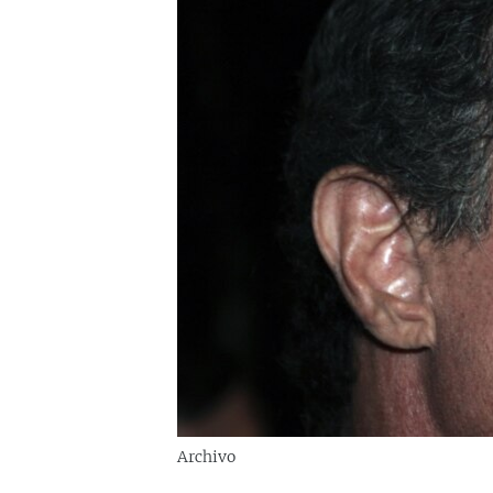
RADIO MARTÍ
ESPECIALES
MULTIMEDIA
ESPECIALES
EDITORIALES
LA REALIDAD DE LA VIVIENDA EN
CUBA
SER VIEJO EN CUBA
KENTU-CUBANO
LOS SANTOS DE HIALEAH
DESINFORMACIÓN RUSA EN
AMÉRICA LATINA
LA INVASIÓN DE RUSIA A UCRANIA
Archivo