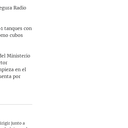
segura Radio
61 tanques con
como cubos
el Ministerio
ctor
mpieza en el
senta por
rigir junto a