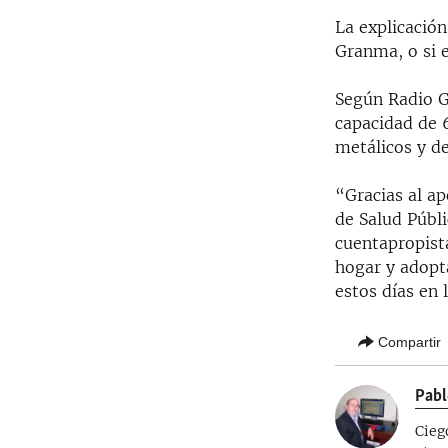
La explicación
Granma, o si e
Según Radio G
capacidad de 6
metálicos y d
“Gracias al a
de Salud Públi
cuentapropista
hogar y adopt
estos días en 
Compartir
Pabl
Cieg