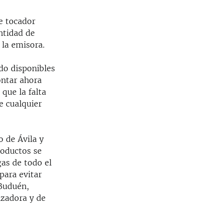
e tocador
ntidad de
 la emisora.
ado disponibles
ontar ahora
que la falta
e cualquier
 de Ávila y
roductos se
gas de todo el
para evitar
 Buduén,
izadora y de