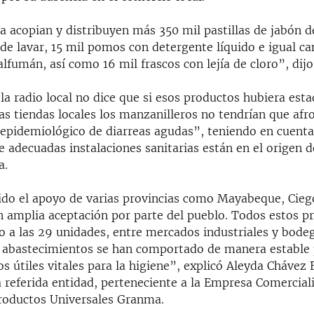
a acopian y distribuyen más 350 mil pastillas de jabón d
 de lavar, 15 mil pomos con detergente líquido e igual ca
alfumán, así como 16 mil frascos con lejía de cloro”, dijo
la radio local no dice que si esos productos hubiera est
las tiendas locales los manzanilleros no tendrían que afr
 epidemiológico de diarreas agudas”, teniendo en cuenta 
e adecuadas instalaciones sanitarias están en el origen d
a.
do el apoyo de varias provincias como Mayabeque, Ciego
n amplia aceptación por parte del pueblo. Todos estos p
o a las 29 unidades, entre mercados industriales y bode
os abastecimientos se han comportado de manera estable 
os útiles vitales para la higiene”, explicó Aleyda Chávez
a referida entidad, perteneciente a la Empresa Comercial
Productos Universales Granma.