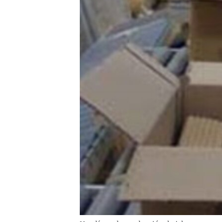
RADIO MARTÍ
ESPECIALES
MULTIMEDIA
ESPECIALES
EDITORIALES
LA REALIDAD DE LA VIVIENDA EN
CUBA
SER VIEJO EN CUBA
KENTU-CUBANO
LOS SANTOS DE HIALEAH
DESINFORMACIÓN RUSA EN
AMÉRICA LATINA
LA INVASIÓN DE RUSIA A UCRANIA