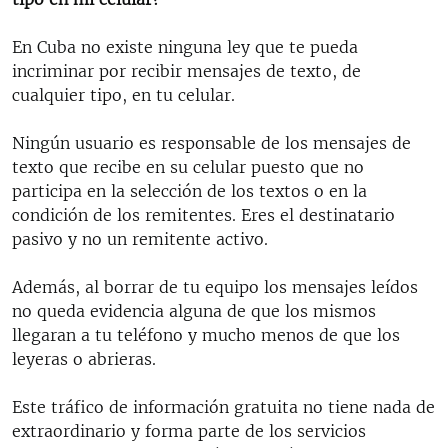
RADIO MARTÍ
En Cuba no existe ninguna ley que te pueda
ESPECIALES
incriminar por recibir mensajes de texto, de
MULTIMEDIA
ESPECIALES
cualquier tipo, en tu celular.
EDITORIALES
LA REALIDAD DE LA VIVIENDA EN CUBA
Ningún usuario es responsable de los mensajes de
SER VIEJO EN CUBA
texto que recibe en su celular puesto que no
SÍGUENOS
participa en la selección de los textos o en la
KENTU-CUBANO
condición de los remitentes. Eres el destinatario
LOS SANTOS DE HIALEAH
pasivo y no un remitente activo.
DESINFORMACIÓN RUSA EN AMÉRICA LATINA
Además, al borrar de tu equipo los mensajes leídos
LA INVASIÓN DE RUSIA A UCRANIA
no queda evidencia alguna de que los mismos
llegaran a tu teléfono y mucho menos de que los
leyeras o abrieras.
Este tráfico de información gratuita no tiene nada de
extraordinario y forma parte de los servicios