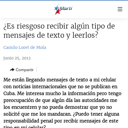
Enlaces
de
accesibilidad
¿Es riesgoso recibir algún tipo de
TITULARES
Ir
mensajes de texto y leerlos?
al
CUBA
contenido
Camilo Loret de Mola
ESTADOS UNIDOS
principal
CUBA
Ir
junio 25, 2012
AMÉRICA LATINA
DERECHOS HUMANOS
ESTADOS UNIDOS
a
Compartir
INMIGRACIÓN
la
#11JCUBA, 5 AÑOS DESPUÉS
AMÉRICA 250
navegación
Me están llegando mensajes de texto a mi celular
MUNDO
INFORME DEL DEPARTAMENTO DE ESTADO DE EEUU
principal
con noticias internacionales que no se publican en
SOBRE CUBA
DEPORTES
Ir
Cuba. Me interesa mucho la información pero tengo
a
preocupación de que algún día las autoridades me
ARTE Y ENTRETENIMIENTO
la
los encuentren y no pueda demostrar que yo no
OPINIÓN GRÁFICA
búsqueda
solicité que me los mandaran. ¿Puedo tener alguna
responsabilidad penal por recibir mensajes de este
AUDIOVISUALES MARTÍ
tipo en mi celular?