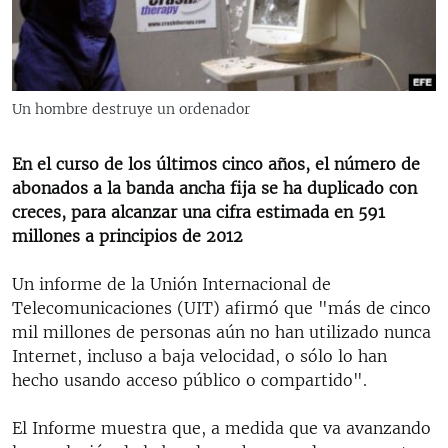
RADIO MARTÍ
ESPECIALES
MULTIMEDIA
ESPECIALES
Un hombre destruye un ordenador
EDITORIALES
LA REALIDAD DE LA VIVIENDA EN CUBA
SER VIEJO EN CUBA
En el curso de los últimos cinco años, el número de
SÍGUENOS
abonados a la banda ancha fija se ha duplicado con
KENTU-CUBANO
creces, para alcanzar una cifra estimada en 591
LOS SANTOS DE HIALEAH
millones a principios de 2012
DESINFORMACIÓN RUSA EN AMÉRICA LATINA
Un informe de la Unión Internacional de
LA INVASIÓN DE RUSIA A UCRANIA
Telecomunicaciones (UIT) afirmó que "más de cinco
mil millones de personas aún no han utilizado nunca
Internet, incluso a baja velocidad, o sólo lo han
hecho usando acceso público o compartido".
El Informe muestra que, a medida que va avanzando