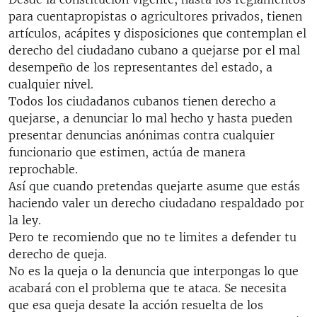
RADIO MARTÍ
para cuentapropistas o agricultores privados, tienen
artículos, acápites y disposiciones que contemplan el
ESPECIALES
derecho del ciudadano cubano a quejarse por el mal
MULTIMEDIA
ESPECIALES
desempeño de los representantes del estado, a
cualquier nivel.
EDITORIALES
LA REALIDAD DE LA VIVIENDA EN CUBA
Todos los ciudadanos cubanos tienen derecho a
SER VIEJO EN CUBA
quejarse, a denunciar lo mal hecho y hasta pueden
SÍGUENOS
presentar denuncias anónimas contra cualquier
KENTU-CUBANO
funcionario que estimen, actúa de manera
LOS SANTOS DE HIALEAH
reprochable.
Así que cuando pretendas quejarte asume que estás
DESINFORMACIÓN RUSA EN AMÉRICA LATINA
haciendo valer un derecho ciudadano respaldado por
LA INVASIÓN DE RUSIA A UCRANIA
la ley.
Pero te recomiendo que no te limites a defender tu
derecho de queja.
No es la queja o la denuncia que interpongas lo que
acabará con el problema que te ataca. Se necesita
que esa queja desate la acción resuelta de los