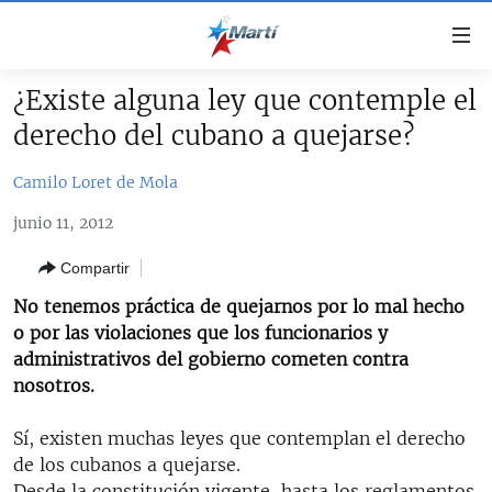
Enlaces
de
accesibilidad
¿Existe alguna ley que contemple el
TITULARES
Ir
derecho del cubano a quejarse?
al
CUBA
contenido
Camilo Loret de Mola
ESTADOS UNIDOS
principal
CUBA
Ir
junio 11, 2012
AMÉRICA LATINA
DERECHOS HUMANOS
ESTADOS UNIDOS
a
Compartir
INMIGRACIÓN
la
#11JCUBA, 5 AÑOS DESPUÉS
AMÉRICA 250
navegación
No tenemos práctica de quejarnos por lo mal hecho
MUNDO
INFORME DEL DEPARTAMENTO DE ESTADO DE EEUU
principal
o por las violaciones que los funcionarios y
SOBRE CUBA
DEPORTES
Ir
administrativos del gobierno cometen contra
a
nosotros.
ARTE Y ENTRETENIMIENTO
la
OPINIÓN GRÁFICA
búsqueda
Sí, existen muchas leyes que contemplan el derecho
de los cubanos a quejarse.
AUDIOVISUALES MARTÍ
Desde la constitución vigente, hasta los reglamentos