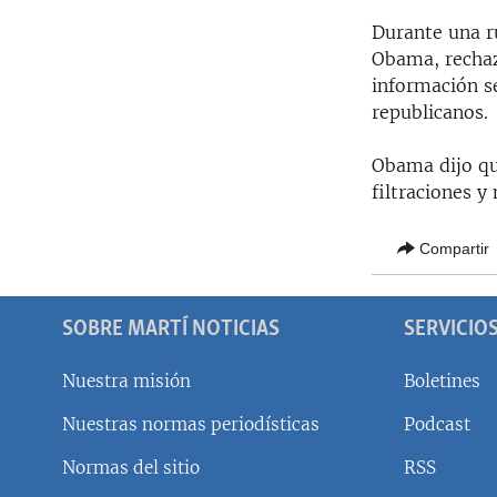
Durante una r
Obama, rechaz
información se
republicanos.
Obama dijo qu
filtraciones y
Compartir
SOBRE MARTÍ NOTICIAS
SERVICIO
Nuestra misión
Boletines
Nuestras normas periodísticas
Podcast
SÍGUENOS
Normas del sitio
RSS