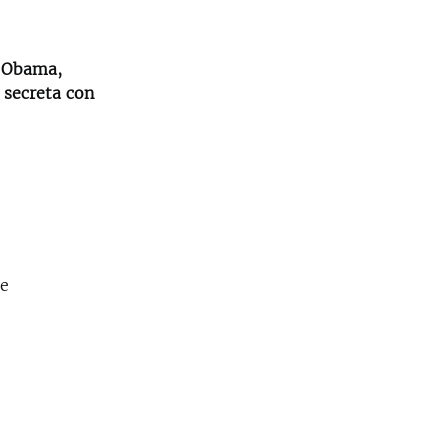
k Obama,
 secreta con
de