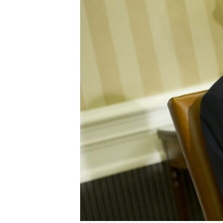
RADIO MARTÍ
ESPECIALES
MULTIMEDIA
ESPECIALES
EDITORIALES
LA REALIDAD DE LA VIVIENDA EN
CUBA
SER VIEJO EN CUBA
KENTU-CUBANO
LOS SANTOS DE HIALEAH
DESINFORMACIÓN RUSA EN
AMÉRICA LATINA
LA INVASIÓN DE RUSIA A UCRANIA