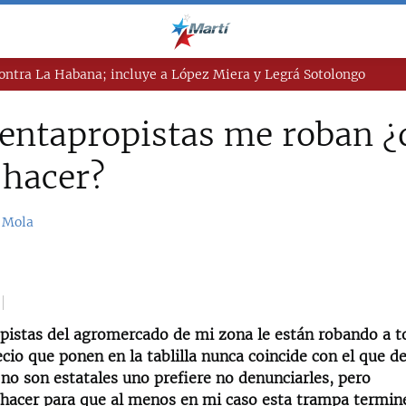
ntra La Habana; incluye a López Miera y Legrá Sotolongo
entapropistas me roban ¿
 hacer?
 Mola
pistas del agromercado de mi zona le están robando a t
recio que ponen en la tablilla nunca coincide con el que d
no son estatales uno prefiere no denunciarles, pero
acer para que al menos en mi caso esta trampa termin