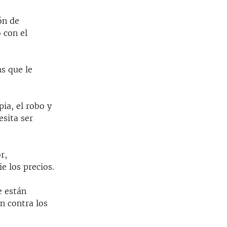
ón de
 con el
as que le
ia, el robo y
esita ser
r,
e los precios.
e están
n contra los