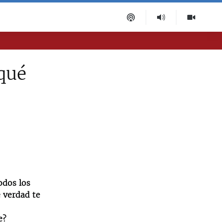
qué
odos los
e verdad te
e?