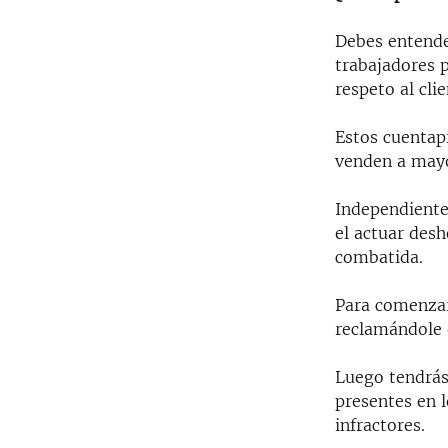
RADIO MARTÍ
ESPECIALES
Debes entender
trabajadores 
MULTIMEDIA
ESPECIALES
respeto al cli
EDITORIALES
LA REALIDAD DE LA VIVIENDA EN
CUBA
Estos cuentapr
venden a mayo
SER VIEJO EN CUBA
KENTU-CUBANO
Independiente
el actuar des
LOS SANTOS DE HIALEAH
combatida.
DESINFORMACIÓN RUSA EN
AMÉRICA LATINA
Para comenzar
reclamándole 
LA INVASIÓN DE RUSIA A UCRANIA
Luego tendrás
presentes en 
infractores.