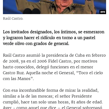
RADIO MARTÍ
ESPECIALES
Raúl Castro.
MULTIMEDIA
ESPECIALES
EDITORIALES
LA REALIDAD DE LA VIVIENDA EN CUBA
Los invitados designados, los íntimos, se esmeraron
y lograron hacer el ridículo en torno a un pastel
SER VIEJO EN CUBA
verde olivo con grados de general.
SÍGUENOS
KENTU-CUBANO
Raúl Castro asumió la presidencia de Cuba en febrero
LOS SANTOS DE HIALEAH
de 2008, ya en el 2006 Fidel Castro, por motivos
DESINFORMACIÓN RUSA EN AMÉRICA LATINA
harto conocidos, delegó funciones en el menor
Castro Ruz. Aquella noche el General, “Toco el cielo
LA INVASIÓN DE RUSIA A UCRANIA
con las Manos”.
Con esa inconfundible forma de mirar la realidad,
similar a la de las moscas; el señor Presidente
cumplió, hace tan solo unas horas, 81 años de edad.
Ayer - como aquel que dice – el General sobrepasó