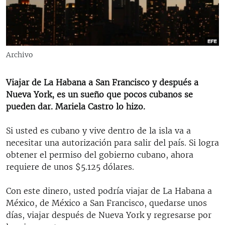
RADIO MARTÍ
ESPECIALES
MULTIMEDIA
ESPECIALES
Archivo
EDITORIALES
LA REALIDAD DE LA VIVIENDA EN CUBA
SER VIEJO EN CUBA
Viajar de La Habana a San Francisco y después a
SÍGUENOS
Nueva York, es un sueño que pocos cubanos se
KENTU-CUBANO
pueden dar. Mariela Castro lo hizo.
LOS SANTOS DE HIALEAH
Si usted es cubano y vive dentro de la isla va a
DESINFORMACIÓN RUSA EN AMÉRICA LATINA
necesitar una autorización para salir del país. Si logra
LA INVASIÓN DE RUSIA A UCRANIA
obtener el permiso del gobierno cubano, ahora
requiere de unos $5.125 dólares.
Con este dinero, usted podría viajar de La Habana a
México, de México a San Francisco, quedarse unos
días, viajar después de Nueva York y regresarse por